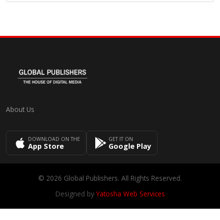
About Us
DOWNLOAD ON THE
GET IT ON
App Store
Google Play
© 2026 Global Publishers. All Rights Reserved.
Designed by
Yatosha Web Services