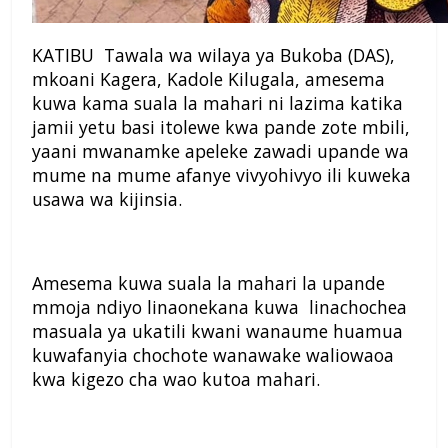
KATIBU Tawala wa wilaya ya Bukoba (DAS),
mkoani Kagera, Kadole Kilugala, amesema
kuwa kama suala la mahari ni lazima katika
jamii yetu basi itolewe kwa pande zote mbili,
yaani mwanamke apeleke zawadi upande wa
mume na mume afanye vivyohivyo ili kuweka
usawa wa kijinsia.
Amesema kuwa suala la mahari la upande
mmoja ndiyo linaonekana kuwa linachochea
masuala ya ukatili kwani wanaume huamua
kuwafanyia chochote wanawake waliowaoa
kwa kigezo cha wao kutoa mahari.