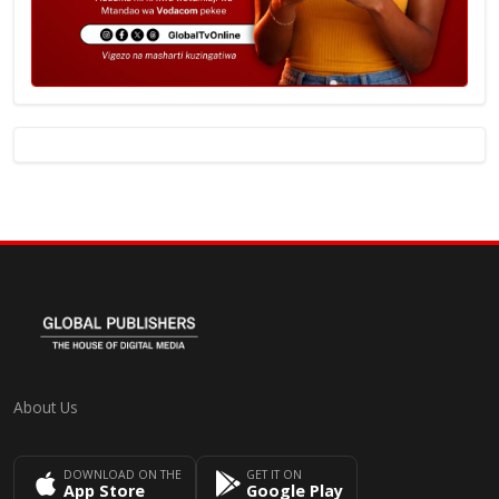
About Us
DOWNLOAD ON THE
GET IT ON
App Store
Google Play