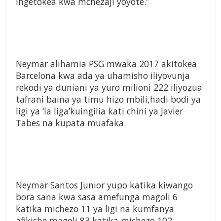
ingetokea kwa mchezaji yoyote.”
Neymar alihamia PSG mwaka 2017 akitokea
Barcelona kwa ada ya uhamisho iliyovunja
rekodi ya duniani ya yuro milioni 222 iliyozua
tafrani baina ya timu hizo mbili,hadi bodi ya
ligi ya ‘la liga’kuingilia kati chini ya Javier
Tabes na kupata muafaka.
Neymar Santos Junior yupo katika kiwango
bora sana kwa sasa amefunga magoli 6
katika michezo 11 ya ligi na kumfanya
afikishe magoli 83 katika michezo 102