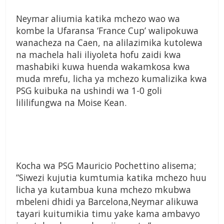
Neymar aliumia katika mchezo wao wa
kombe la Ufaransa ‘France Cup’ walipokuwa
wanacheza na Caen, na alilazimika kutolewa
na machela hali iliyoleta hofu zaidi kwa
mashabiki kuwa huenda wakamkosa kwa
muda mrefu, licha ya mchezo kumalizika kwa
PSG kuibuka na ushindi wa 1-0 goli
lililifungwa na Moise Kean.
Kocha wa PSG Mauricio Pochettino alisema;
”Siwezi kujutia kumtumia katika mchezo huu
licha ya kutambua kuna mchezo mkubwa
mbeleni dhidi ya Barcelona,Neymar alikuwa
tayari kuitumikia timu yake kama ambavyo