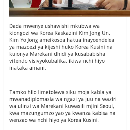
Dada mwenye ushawishi mkubwa wa
kiongozi wa Korea Kaskazini Kim Jong Un,
Kim Yo Jong ameikosoa hatua inayoendelea
ya mazoezi ya kijeshi huko Korea Kusini na
kuionya Marekani dhidi ya kusababisha
vitendo visivyokubalika, ikiwa nchi hiyo
inataka amani.
Tamko hilo limetolewa siku moja kabla ya
mwanadiplomasia wa ngazi ya juu na waziri
wa ulinzi wa Marekani kuwasili mjini Seoul,
kwa mazungumzo yao ya kwanza kabisa na
wenzao wa nchi hiyo ya Korea Kusini.