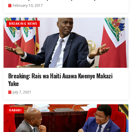
February 10, 2017
BREAKING NEWS
Breaking: Rais wa Haiti Auawa Kwenye Makazi
Yake
July 7, 2021
HABARI