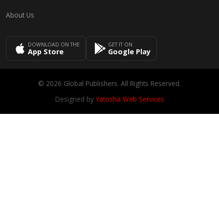
About Us
DOWNLOAD ON THE
GET IT ON
App Store
Google Play
© 2026 Global Publishers. All Rights Reserved.
Designed by
Yatosha Web Services