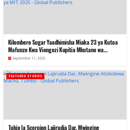
Kilombero Sugar Yaadhimisha Miaka 23 ya Kutoa
Mafunzo Kwa Viongozi Kupitia Mkutano wa
Programu ya MIT 2025
September 11, 2025
FEATURED STORIES
Tukio la Scorpion Lajirudia Dar, Mwingine