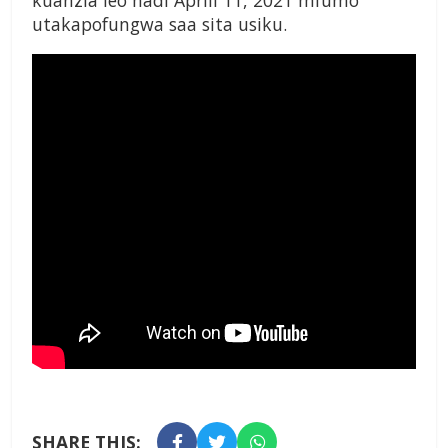
kuanzia leo hadi Aprili 11, 2021 mfumo
utakapofungwa saa sita usiku.
SHARE THIS: