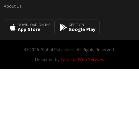
About Us
DOWNLOAD ON THE
GET IT ON
App Store
Google Play
© 2026 Global Publishers. All Rights Reserved.
Designed by
Yatosha Web Services