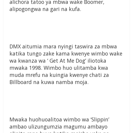
alichora tatoo ya mbwa wake Boomer,
alipogongwa na gari na kufa.
DMX aitumia mara nyingi taswira za mbwa
katika tungo zake kama kwenye wimbo wake
wa kwanza wa ‘ Get At Me Dog’ iliotoka
mwaka 1998. Wimbo huo ulitamba kwa
muda mrefu na kuingia kwenye chati za
Billboard na kuwa namba moja.
Mwaka huohuoalitoa wimbo wa ‘Slippin’
ambao ulizungumzia magumu ambayo