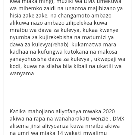
Kwa miaka mingi, muziki wa DMX umekuwa
wa mihemko zaidi na unaotoa majibizano ya
hisia zake zake, na changamoto ambazo
alikuwa nazo ambazo zilipelekea kuwa
mraibu wa dawa za kulevya, kukaa kwenye
nyumba za kujirekebisha na matumizi ya
dawa za kulevya(rehab), kukamatwa mara
kadhaa na kufungwa kutokana na makosa
yanayohusisha dawa za kulevya , ukwepaji wa
kodi, kuwa na silaha bila kibali na ukatili wa
wanyama.
Katika mahojiano aliyofanya mwaka 2020
akiwa na rapa na wanaharakati wenzie , DMX
alisema jinsi alivyoanza kuwa mraibu akiwa
na umri wa miaka 14 wakati mwalimu