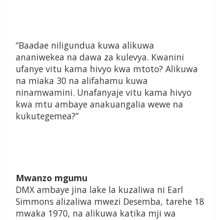
“Baadae niligundua kuwa alikuwa
ananiwekea na dawa za kulevya. Kwanini
ufanye vitu kama hivyo kwa mtoto? Alikuwa
na miaka 30 na alifahamu kuwa
ninamwamini. Unafanyaje vitu kama hivyo
kwa mtu ambaye anakuangalia wewe na
kukutegemea?”
Mwanzo mgumu
DMX ambaye jina lake la kuzaliwa ni Earl
Simmons alizaliwa mwezi Desemba, tarehe 18
mwaka 1970, na alikuwa katika mji wa