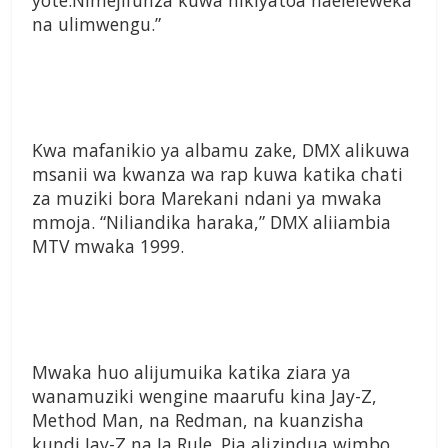
yote.Nimejifunza kuwa nikiyatoa naeleleweka
na ulimwengu.”
Kwa mafanikio ya albamu zake, DMX alikuwa
msanii wa kwanza wa rap kuwa katika chati
za muziki bora Marekani ndani ya mwaka
mmoja. “Niliandika haraka,” DMX aliiambia
MTV mwaka 1999.
Mwaka huo alijumuika katika ziara ya
wanamuziki wengine maarufu kina Jay-Z,
Method Man, na Redman, na kuanzisha
kundi Jay-Z na Ja Rule. Pia alizindua wimbo