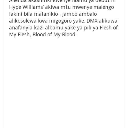
Alienda akashiriki kwenye filamu ya debut in
Hype Williams’ akiwa mtu mwenye malengo
lakini bila mafanikio , jambo ambalo
alikosolewa kwa migogoro yake. DMX alikuwa
anafanyia kazi albamu yake ya pili ya Flesh of
My Flesh, Blood of My Blood.