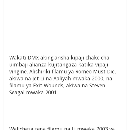
Wakati DMX aking’arisha kipaji chake cha
uimbaji alianza kujitangaza katika vipaji
vingine. Alishiriki filamu ya Romeo Must Die,
akiwa na Jet Li na Aaliyah mwaka 2000, na
filamu ya Exit Wounds, akiwa na Steven
Seagal mwaka 2001.
Walicheza tena filamu na Li mwaka 2003 ya