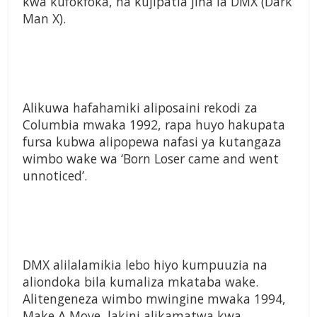
kwa kufokfoka, na kujipatia jina la DMX (Dark
Man X).
Alikuwa hafahamiki aliposaini rekodi za
Columbia mwaka 1992, rapa huyo hakupata
fursa kubwa alipopewa nafasi ya kutangaza
wimbo wake wa ‘Born Loser came and went
unnoticed’.
DMX alilalamikia lebo hiyo kumpuuzia na
aliondoka bila kumaliza mkataba wake.
Alitengeneza wimbo mwingine mwaka 1994,
Make A Move, lakini alikamatwa kwa