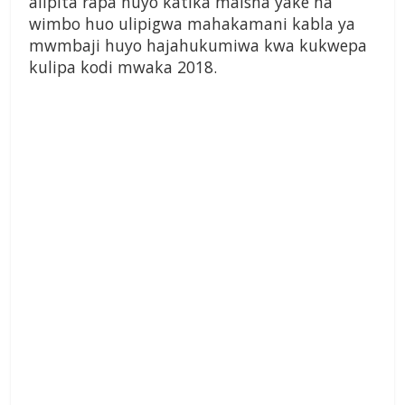
alipita rapa huyo katika maisha yake na
wimbo huo ulipigwa mahakamani kabla ya
mwmbaji huyo hajahukumiwa kwa kukwepa
kulipa kodi mwaka 2018.