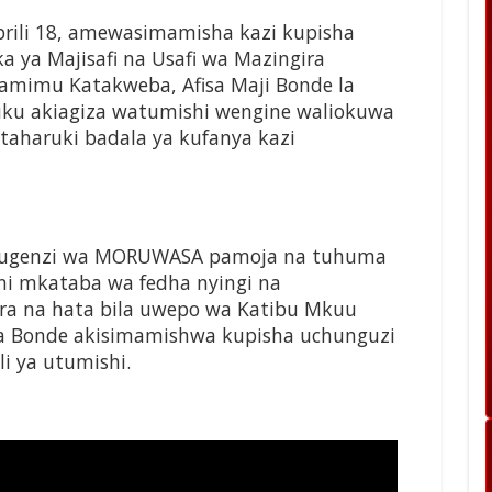
prili 18, amewasimamisha kazi kupisha
 ya Majisafi na Usafi wa Mazingira
mimu Katakweba, Afisa Maji Bonde la
ku akiagiza watumishi wengine waliokuwa
 taharuki badala ya kufanya kazi
rugenzi wa MORUWASA pamoja na tuhuma
aini mkataba wa fedha nyingi na
ara na hata bila uwepo wa Katibu Mkuu
wa Bonde akisimamishwa kupisha uchunguzi
i ya utumishi.