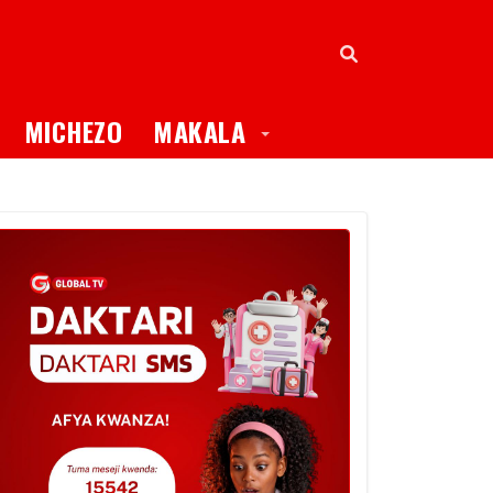
oggle Dropdown
Toggle Dropdown
MICHEZO
MAKALA