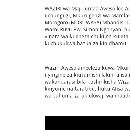
WAZIRI wa Maji Jumaa Aweso leo A
uchunguzi, Mkurugenzi wa Mamlaka
Morogoro (MORUWASA) Mhandisi Ta
Wami Ruvu Bw. Simon Ngonyani hu
vinara wa kueneza chuki na kuleta
kuchukuliwa hatua za kinidhamu.
Waziri Aweso ameeleza kuwa Mku
nyingine za kiutumishi lakini alis
wakandarasi bila kushirikisha Wiz
kinyume na taratibu, huku Afisa 
wa tuhuma za ukiukwaji wa maadil