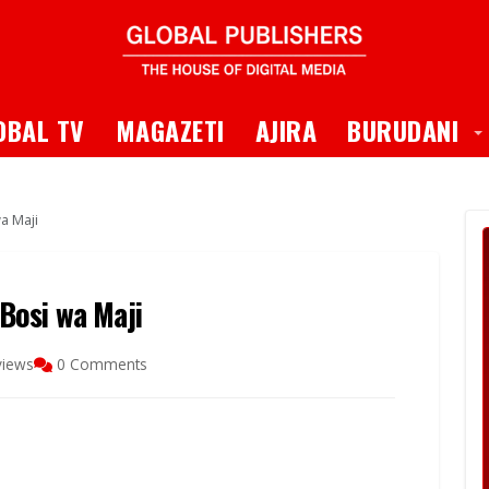
 Dropdown
T
OBAL TV
MAGAZETI
AJIRA
BURUDANI
a Maji
Bosi wa Maji
views
0 Comments