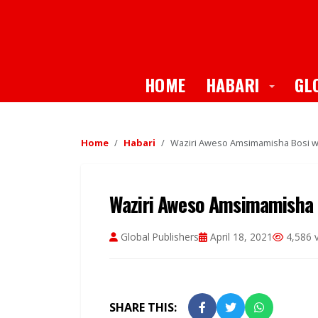
Toggle
HOME
HABARI
GL
Home
Habari
Waziri Aweso Amsimamisha Bosi w
Waziri Aweso Amsimamisha 
Global Publishers
April 18, 2021
4,586 
SHARE THIS: