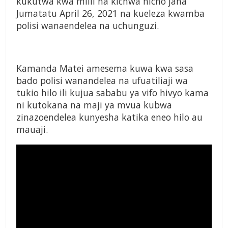
kukutwa kwa miili na kichwa hicho jana
Jumatatu April 26, 2021 na kueleza kwamba
polisi wanaendelea na uchunguzi.
Kamanda Matei amesema kuwa kwa sasa
bado polisi wanandelea na ufuatiliaji wa
tukio hilo ili kujua sababu ya vifo hivyo kama
ni kutokana na maji ya mvua kubwa
zinazoendelea kunyesha katika eneo hilo au
mauaji.