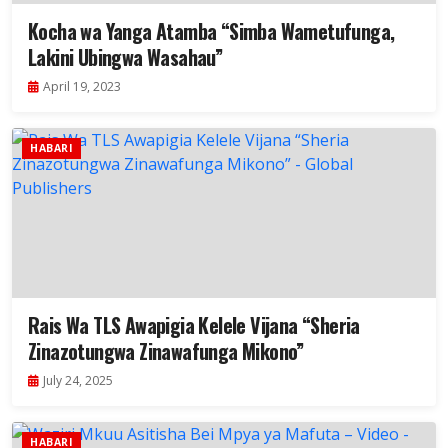
Kocha wa Yanga Atamba “Simba Wametufunga,
Lakini Ubingwa Wasahau”
April 19, 2023
HABARI
Rais Wa TLS Awapigia Kelele Vijana “Sheria
Zinazotungwa Zinawafunga Mikono”
July 24, 2025
HABARI