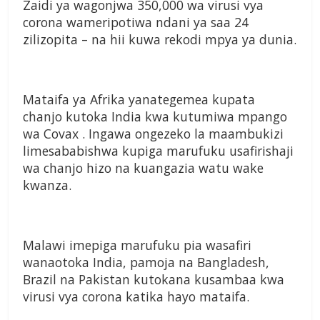
Zaidi ya wagonjwa 350,000 wa virusi vya
corona wameripotiwa ndani ya saa 24
zilizopita – na hii kuwa rekodi mpya ya dunia.
Mataifa ya Afrika yanategemea kupata
chanjo kutoka India kwa kutumiwa mpango
wa Covax . Ingawa ongezeko la maambukizi
limesababishwa kupiga marufuku usafirishaji
wa chanjo hizo na kuangazia watu wake
kwanza.
Malawi imepiga marufuku pia wasafiri
wanaotoka India, pamoja na Bangladesh,
Brazil na Pakistan kutokana kusambaa kwa
virusi vya corona katika hayo mataifa.