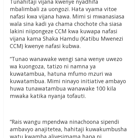
Tunahitaji vijana kwenye nyadhifa
mbalimbali za uongozi. Hata vyama vitoe
nafasi kwa vijana hawa. Mimi si mwanasiasa
wala sina kadi ya chama chochote cha siasa
lakini niipongeze CCM kwa kuwapa nafasi
vijana kama Shaka Hamdu (Katibu Mwenezi
CCM) kwenye nafasi kubwa.
“Tunao wanawake wengi sana wenye uwezo
wa kuongoza, tatizo ni namna ya
kuwatambua, hatuna mfumo mzuri wa
kuwatambua. Mimi ninayo initiative ambayo
huwa tunawatambua wanawake 100 kila
mwaka katika nyanja tofauti.
“Rais wangu mpendwa ninachoona sipendi
ambavyo anajitetea, hahitaji kuwakumbusha
watu kwamba aliyesimama hapa ni