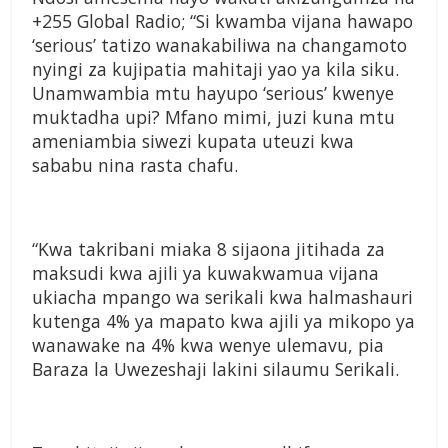
+255 Global Radio; “Si kwamba vijana hawapo
‘serious’ tatizo wanakabiliwa na changamoto
nyingi za kujipatia mahitaji yao ya kila siku.
Unamwambia mtu hayupo ‘serious’ kwenye
muktadha upi? Mfano mimi, juzi kuna mtu
ameniambia siwezi kupata uteuzi kwa
sababu nina rasta chafu.
“Kwa takribani miaka 8 sijaona jitihada za
maksudi kwa ajili ya kuwakwamua vijana
ukiacha mpango wa serikali kwa halmashauri
kutenga 4% ya mapato kwa ajili ya mikopo ya
wanawake na 4% kwa wenye ulemavu, pia
Baraza la Uwezeshaji lakini silaumu Serikali.