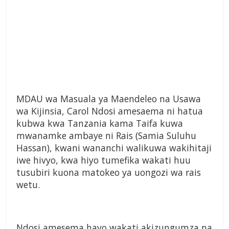
MDAU wa Masuala ya Maendeleo na Usawa
wa Kijinsia, Carol Ndosi amesaema ni hatua
kubwa kwa Tanzania kama Taifa kuwa
mwanamke ambaye ni Rais (Samia Suluhu
Hassan), kwani wananchi walikuwa wakihitaji
iwe hivyo, kwa hiyo tumefika wakati huu
tusubiri kuona matokeo ya uongozi wa rais
wetu.
Ndosi amesema hayo wakati akizungumza na