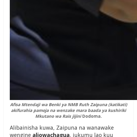
Afisa Mtendaji wa Benki ya NMB Ruth Zaipuna (katikati)
akifurahia pamoja na wenzake mara baada ya kushiriki
Mkutano wa Rais jijini
Dodoma.
Alibainisha kuwa, Zaipuna na wanawake
wengine
aliowachagua
, jukumu lao kuu