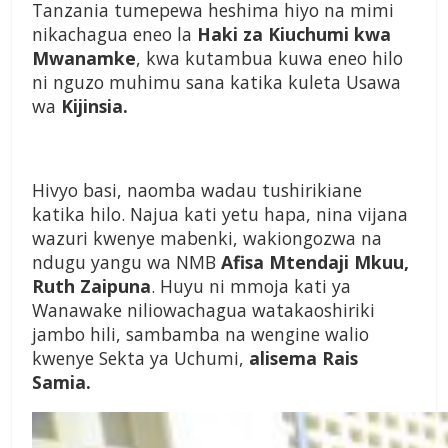
Tanzania tumepewa heshima hiyo na mimi
nikachagua eneo la
Haki za Kiuchumi kwa
Mwanamke
, kwa kutambua kuwa eneo hilo
ni nguzo muhimu sana katika kuleta Usawa
wa
Kijinsia.
Hivyo basi, naomba wadau tushirikiane
katika hilo. Najua kati yetu hapa, nina vijana
wazuri kwenye mabenki, wakiongozwa na
ndugu yangu wa NMB
Afisa Mtendaji Mkuu,
Ruth Zaipuna
. Huyu ni mmoja kati ya
Wanawake niliowachagua watakaoshiriki
jambo hili, sambamba na wengine walio
kwenye Sekta ya Uchumi,
alisema Rais
Samia.