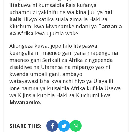
litakuwa ni kumsaidia Rais kufanya
uchambuzi yakinifu na wa kina juu ya
hali
halisi
ilivyo katika suala zima la Haki za
Kiuchumi kwa Mwanamke ndani ya
Tanzania
na Afrika
kwa ujumla wake.
Aliongeza kuwa, jopo hilo litapaswa
kuangalia ni maeneo gani yana mapengo na
maeneo gani Serikali za Afrika zingependa
zisaidiwe na Ufaransa na mipango yao ni
kwenda umbali gani, ambayo
watayawasilisha kwa nchi hiyo ya Ulaya ili
ione namna ya kuisaidia Afrika kufikia Usawa
wa Kijinsia kupitia Haki za Kiuchumi kwa
Mwanamke.
SHARE THIS: