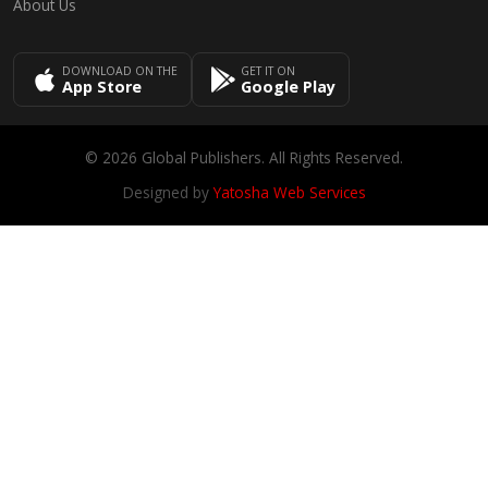
About Us
DOWNLOAD ON THE
GET IT ON
App Store
Google Play
© 2026 Global Publishers. All Rights Reserved.
Designed by
Yatosha Web Services