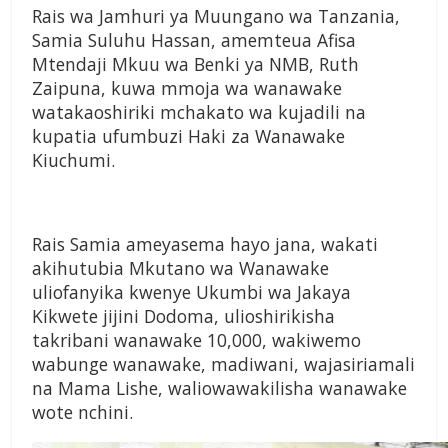
Rais wa Jamhuri ya Muungano wa Tanzania,
Samia Suluhu Hassan, amemteua Afisa
Mtendaji Mkuu wa Benki ya NMB, Ruth
Zaipuna, kuwa mmoja wa wanawake
watakaoshiriki mchakato wa kujadili na
kupatia ufumbuzi Haki za Wanawake
Kiuchumi.
Rais Samia ameyasema hayo jana, wakati
akihutubia Mkutano wa Wanawake
uliofanyika kwenye Ukumbi wa Jakaya
Kikwete jijini Dodoma, ulioshirikisha
takribani wanawake 10,000, wakiwemo
wabunge wanawake, madiwani, wajasiriamali
na Mama Lishe, waliowawakilisha wanawake
wote nchini.