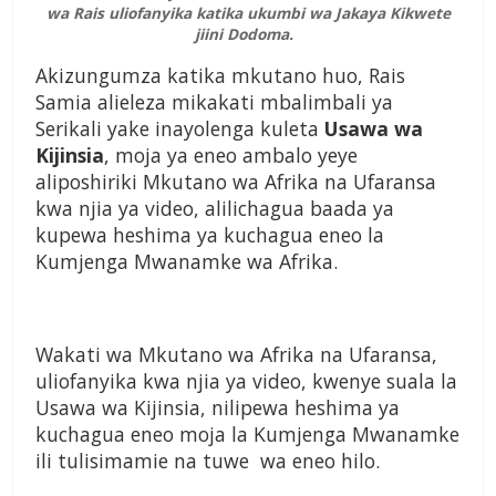
wa Rais uliofanyika katika ukumbi wa Jakaya Kikwete
jiini Dodoma.
Akizungumza katika mkutano huo, Rais
Samia alieleza mikakati mbalimbali ya
Serikali yake inayolenga kuleta
Usawa wa
Kijinsia
, moja ya eneo ambalo yeye
aliposhiriki Mkutano wa Afrika na Ufaransa
kwa njia ya video, alilichagua baada ya
kupewa heshima ya kuchagua eneo la
Kumjenga Mwanamke wa Afrika.
Wakati wa Mkutano wa Afrika na Ufaransa,
uliofanyika kwa njia ya video, kwenye suala la
Usawa wa Kijinsia, nilipewa heshima ya
kuchagua eneo moja la Kumjenga Mwanamke
ili tulisimamie na tuwe wa eneo hilo.