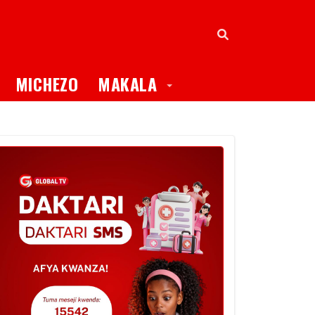
oggle Dropdown
Toggle Dropdown
MICHEZO
MAKALA