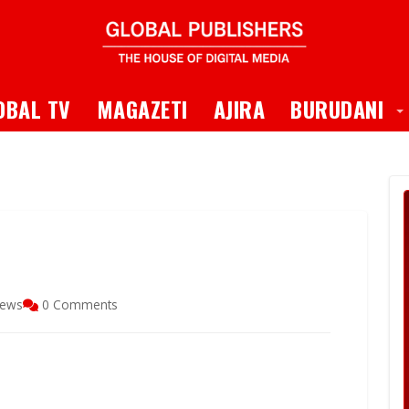
 Dropdown
T
OBAL TV
MAGAZETI
AJIRA
BURUDANI
iews
0 Comments