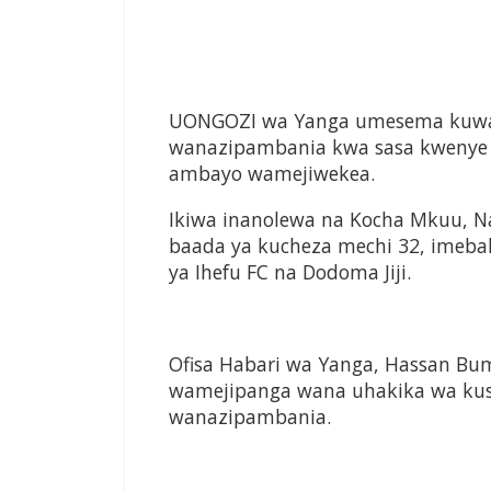
UONGOZI wa Yanga umesema kuwa u
wanazipambania kwa sasa kwenye L
ambayo wamejiwekea.
Ikiwa inanolewa na Kocha Mkuu, N
baada ya kucheza mechi 32, imebaki
ya Ihefu FC na Dodoma Jiji.
Ofisa Habari wa Yanga, Hassan 
wamejipanga wana uhakika wa kuse
wanazipambania.