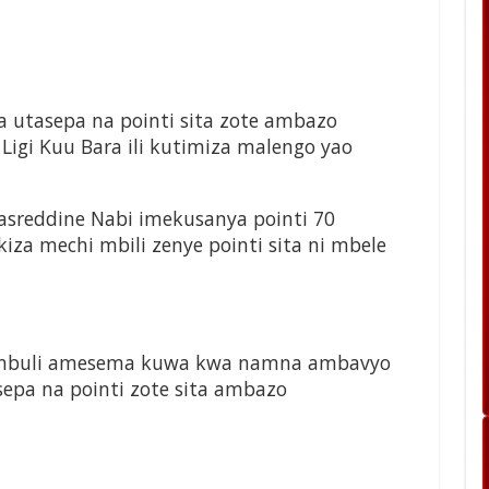
tasepa na pointi sita zote ambazo
igi Kuu Bara ili kutimiza malengo yao
asreddine Nabi imekusanya pointi 70
za mechi mbili zenye pointi sita ni mbele
Bumbuli amesema kuwa kwa namna ambavyo
pa na pointi zote sita ambazo