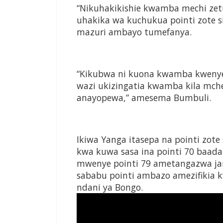
“Nikuhakikishie kwamba mechi zet
uhakika wa kuchukua pointi zote si
mazuri ambayo tumefanya.
“Kikubwa ni kuona kwamba kwenye k
wazi ukizingatia kwamba kila mch
anayopewa,” amesema Bumbuli.
Ikiwa Yanga itasepa na pointi zote s
kwa kuwa sasa ina pointi 70 baada
mwenye pointi 79 ametangazwa ja
sababu pointi ambazo amezifikia k
ndani ya Bongo.