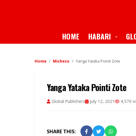
Toggle
HOME
HABARI
GL
Home
Michezo
Yanga Yataka Pointi Zote
Yanga Yataka Pointi Zote
Global Publishers
July 12, 2021
4,570 v
SHARE THIS: