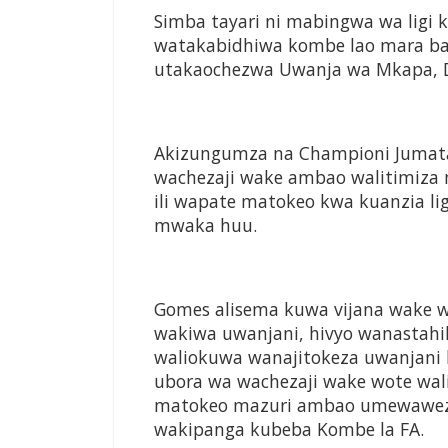
Simba tayari ni mabingwa wa ligi 
watakabidhiwa
kombe lao mara ba
utakaochezwa Uwanja wa Mkapa,
Akizungumza na
Championi Jumat
wachezaji
wake ambao walitimiza
ili wapate matokeo kwa
kuanzia li
mwaka huu.
Gomes alisema kuwa vijana wake
w
wakiwa
uwanjani, hivyo wanastahi
waliokuwa wanajitokeza
uwanjani 
ubora wa
wachezaji wake wote wal
matokeo mazuri ambao
umewaweze
wakipanga kubeba Kombe la FA.