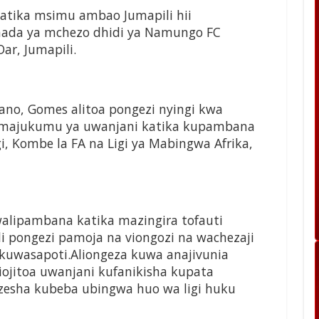
katika
msimu ambao Jumapili hii
ada ya mchezo dhidi ya
Namungo FC
Dar, Jumapili.
ano,
Gomes alitoa pongezi nyingi kwa
 majukumu ya uwanjani
katika kupambana
gi, Kombe la FA na Ligi ya Mabingwa
Afrika,
alipambana katika mazingira tofauti
li pongezi pamoja na
viongozi na wachezaji
kuwasapoti.
Aliongeza kuwa anajivunia
iojitoa uwanjani
kufanikisha kupata
sha kubeba ubingwa huo wa ligi
huku