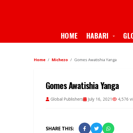
Toggle
HOME
HABARI
GL
Home
Michezo
Gomes Awatishia Yanga
Gomes Awatishia Yanga
Global Publishers
July 16, 2021
4,576 v
SHARE THIS: