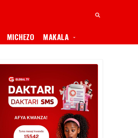
oggle Dropdown
Toggle Dropdown
MICHEZO
MAKALA