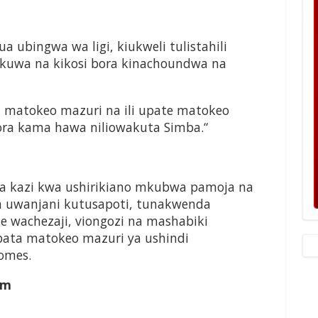
kua
ubingwa wa ligi, kiukweli tulistahili
kuwa na kikosi bora
kinachoundwa na
pa matokeo
mazuri na ili upate matokeo
ora kama hawa niliowakuta
Simba.
“
ya kazi
kwa ushirikiano mkubwa pamoja na
 uwanjani kutusapoti,
tunakwenda
e wachezaji, viongozi na mashabiki
pata matokeo
mazuri ya ushindi
omes.
am