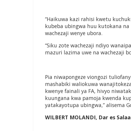
“Haikuwa kazi rahisi kwetu kuchu
kubeba
ubingwa huu kutokana na 
wachezaji wenye ubora.
“
Siku zote wachezaji ndiyo wanai
mazuri lazima
uwe na wachezaji b
Pia niwapongeze viongozi tuliofan
mashabiki
waliokuwa wanajitokeza
kwenye fainali ya FA, hivyo
niwatak
kuungana kwa pamoja kwenda ku
yatakayotupa ubingwa,”
alisema G
WILBERT MOLANDI
,
Dar es Sala