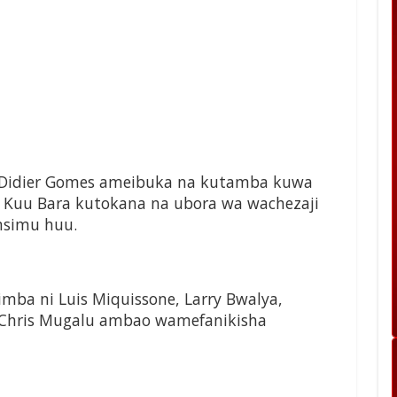
Didier Gomes
ameibuka na kutamba kuwa
i Kuu Bara kutokana na
ubora wa wachezaji
msimu huu.
 Simba
ni Luis Miquissone, Larry Bwalya,
 Chris Mugalu ambao
wamefanikisha