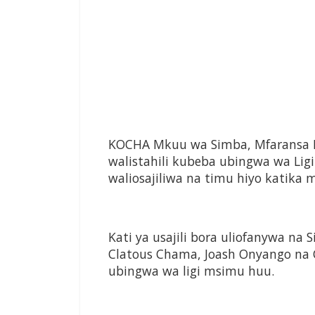
K
OCHA Mkuu wa Simba,
Mfaransa 
walistahili kubeba ubingwa wa
Lig
waliosajiliwa na timu
hiyo katika 
Kati ya usajili bora uliofanywa na
Clatous
Chama, Joash Onyango na
ubingwa wa ligi msimu huu.