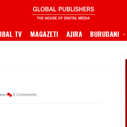
 Dropdown
T
OBAL TV
MAGAZETI
AJIRA
BURUDANI
iews
0 Comments