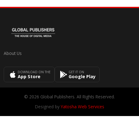
About Us
DOWNLOAD ON THE
GET IT ON
App Store
Google Play
© 2026 Global Publishers. All Rights Reserved.
Designed by
Yatosha Web Services