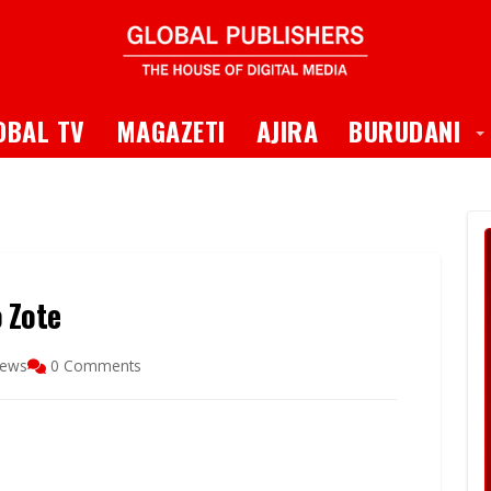
 Dropdown
T
OBAL TV
MAGAZETI
AJIRA
BURUDANI
 Zote
iews
0 Comments