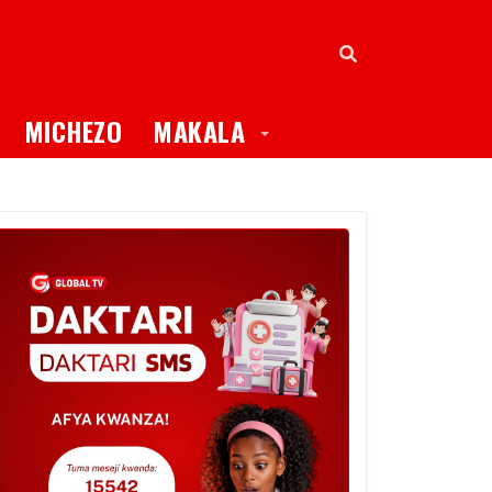
oggle Dropdown
Toggle Dropdown
MICHEZO
MAKALA