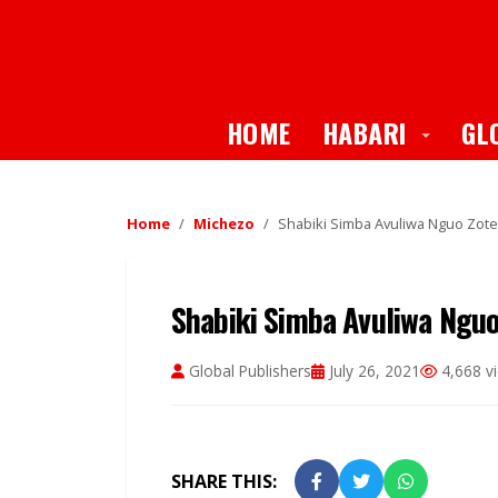
Toggle
HOME
HABARI
GL
Home
Michezo
Shabiki Simba Avuliwa Nguo Zote
Shabiki Simba Avuliwa Nguo
Global Publishers
July 26, 2021
4,668 v
SHARE THIS: