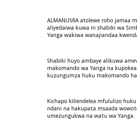
ALMANUSRA atolewe roho jamaa mm
aliyedaiwa kuwa ni shabiki wa Si
Yanga wakiwa wanajiandaa kwend
Shabiki huyo ambaye alikuwa ameva
makomando wa Yanga na kupokea 
kuzungumza huku makomando hao 
Kichapo kiliendelea mfululizo huk
ndani na hakupata msaada wowote
umezungukwa na watu wa Yanga.