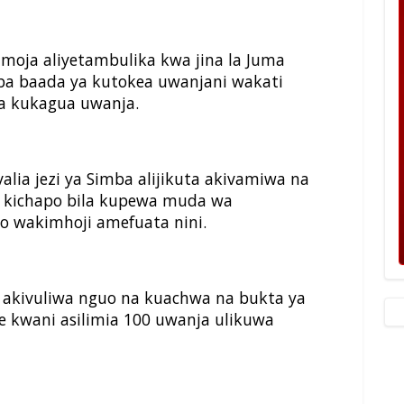
oja aliyetambulika kwa jina la Juma
mba baada ya kutokea uwanjani wakati
a kukagua uwanja.
lia jezi ya Simba alijikuta akivamiwa na
kichapo bila kupewa muda wa
wakimhoji amefuata nini.
u akivuliwa nguo na kuachwa na bukta ya
 kwani asilimia 100 uwanja ulikuwa