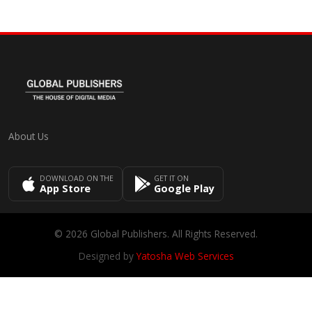
About Us
DOWNLOAD ON THE
GET IT ON
App Store
Google Play
© 2026 Global Publishers. All Rights Reserved.
Designed by
Yatosha Web Services