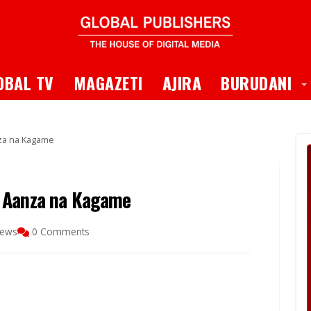
 Dropdown
T
OBAL TV
MAGAZETI
AJIRA
BURUDANI
za na Kagame
, Aanza na Kagame
iews
0 Comments