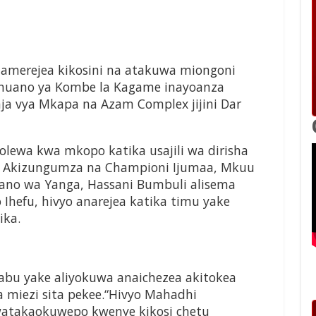
amerejea kikosini
na atakuwa miongoni
huano ya Kombe la
Kagame inayoanza
nja vya Mkapa
na Azam Complex jijini Dar
tolewa kwa mkopo katika usajili wa
dirisha
C
Akizungumza na Championi
Ijumaa, Mkuu
iano wa Yanga, Hassani
Bumbuli alisema
Ihefu, hivyo
anarejea katika timu yake
ka.
labu yake aliyokuwa anaichezea
akitokea
miezi sita pekee.
“Hivyo Mahadhi
 watakaokuwepo
kwenye kikosi chetu