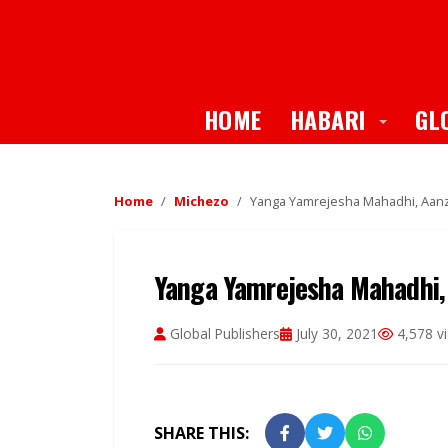
Toggle
HOME
HABARI
GL
Home
Michezo
Yanga Yamrejesha Mahadhi, Aan
Yanga Yamrejesha Mahadhi
Global Publishers
July 30, 2021
4,578 v
SHARE THIS: