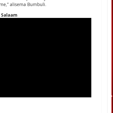
me,” alisema
Bumbuli.
s Salaam