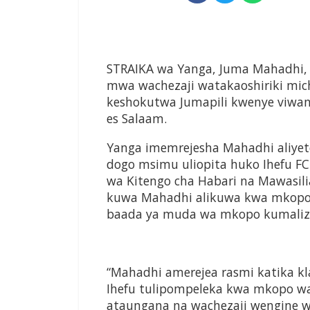
S
TRAIKA wa Yanga, Juma
Mahadhi, 
mwa
wachezaji watakaoshiriki
mic
keshokutwa
Jumapili kwenye viwa
es
Salaam.
Yanga imemrejesha Mahadhi
aliye
dogo msimu uliopita huko Ihefu
F
wa Kitengo cha Habari
na Mawasil
kuwa Mahadhi
alikuwa kwa mkopo 
baada ya
muda wa mkopo kumalizi
“Mahadhi amerejea rasmi katika
k
Ihefu tulipompeleka kwa
mkopo wa 
ataungana na
wachezaji wengine