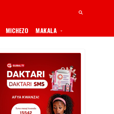
oggle Dropdown
Toggle Dropdown
MICHEZO
MAKALA