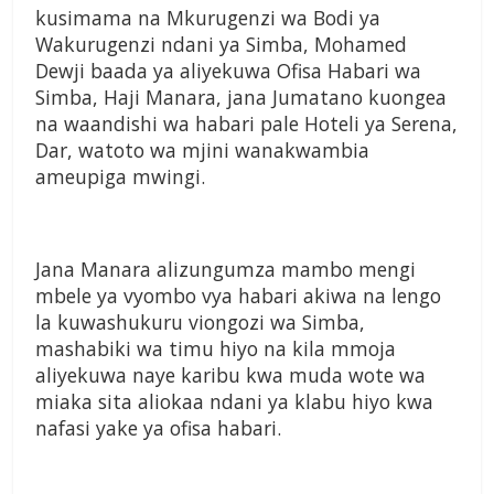
kusimama na Mkurugenzi wa Bodi ya
Wakurugenzi ndani ya Simba, Mohamed
Dewji baada ya
aliyekuwa Ofisa Habari
wa
Simba, Haji Manara,
jana Jumatano kuongea
na
waandishi wa habari pale
Hoteli ya Serena,
Dar, watoto wa
mjini wanakwambia
ameupiga
mwingi.
Jana Manara alizungumza
mambo mengi
mbele ya vyombo
vya habari akiwa na lengo
la
kuwashukuru viongozi wa Simba,
mashabiki wa timu hiyo na kila
mmoja
aliyekuwa naye karibu kwa
muda wote wa
miaka sita aliokaa
ndani ya klabu hiyo kwa
nafasi
yake ya ofisa habari.