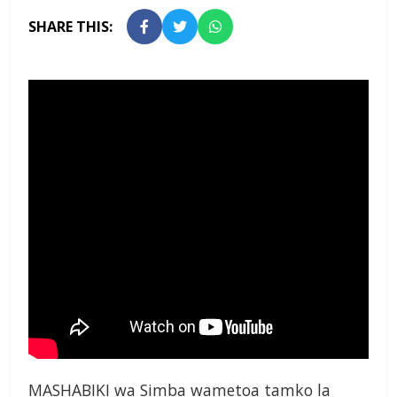
SHARE THIS:
MASHABIKI wa Simba wametoa tamko la