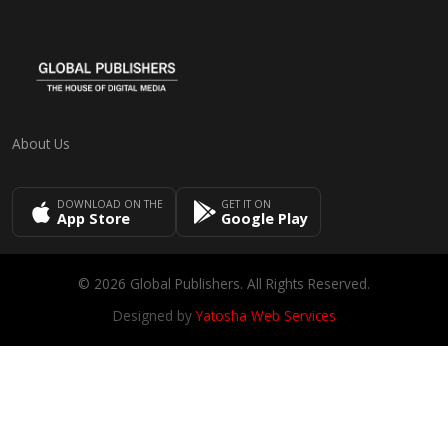
About Us
DOWNLOAD ON THE
GET IT ON
App Store
Google Play
© 2026 Global Publishers. All Rights Reserved.
Designed by
Yatosha Web Services