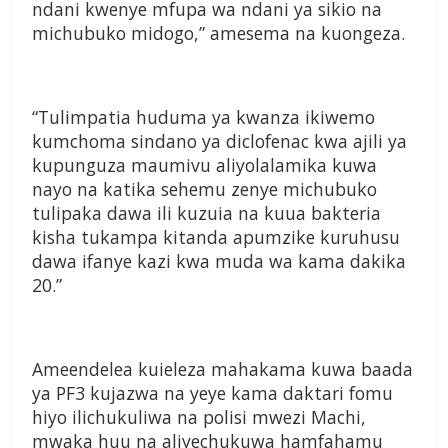
ndani kwenye mfupa wa ndani ya sikio na
michubuko midogo,” amesema na kuongeza.
“Tulimpatia huduma ya kwanza ikiwemo
kumchoma sindano ya diclofenac kwa ajili ya
kupunguza maumivu aliyolalamika kuwa
nayo na katika sehemu zenye michubuko
tulipaka dawa ili kuzuia na kuua bakteria
kisha tukampa kitanda apumzike kuruhusu
dawa ifanye kazi kwa muda wa kama dakika
20.”
Ameendelea kuieleza mahakama kuwa baada
ya PF3 kujazwa na yeye kama daktari fomu
hiyo ilichukuliwa na polisi mwezi Machi,
mwaka huu na aliyechukuwa hamfahamu