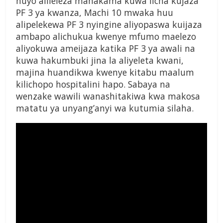
huyo aliieleza mahakama kuwa licha kujaza
PF 3 ya kwanza, Machi 10 mwaka huu
alipelekewa PF 3 nyingine aliyopaswa kuijaza
ambapo alichukua kwenye mfumo maelezo
aliyokuwa ameijaza katika PF 3 ya awali na
kuwa hakumbuki jina la aliyeleta kwani,
majina huandikwa kwenye kitabu maalum
kilichopo hospitalini hapo. Sabaya na
wenzake wawili wanashitakiwa kwa makosa
matatu ya unyang’anyi wa kutumia silaha.