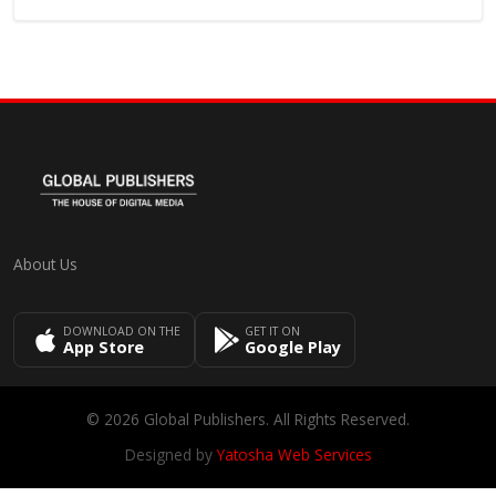
About Us
DOWNLOAD ON THE
GET IT ON
App Store
Google Play
© 2026 Global Publishers. All Rights Reserved.
Designed by
Yatosha Web Services