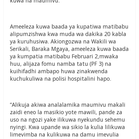
kuwa na maumivu.
Ameeleza kuwa baada ya kupatiwa matibabu
alipumzishwa kwa muda wa dakika 20 kabla
ya kuruhusiwa. Akiongozwa na Wakili wa
Serikali, Baraka Mgaya, ameeleza kuwa baada
ya kumpatia matibabu Februari 2,mwaka
huu, alijaza fomu namba tatu (PF 3) na
kuihifadhi ambapo huwa zinakwenda
kuchukuliwa na polisi hospitalini hapo.
“Alikuja akiwa analalamika maumivu makali
zaidi eneo la masikio yote mawili, pande za
uso na ngozi yake ilikuwa nyekundu sehemu
nyingi. Kwa upande wa sikio la kulia lilikuwa
limevimba na kulikuwa na damu imevulia