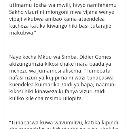
utimamu tosha wa mwili, hivyo namfahamu
Sakho vizuri ni miongoni mwa vijana wenye
vipaji vikubwa ambao kama ataendelea
kucheza katika kiwango hiki basi tutarajie
makubwa.”
Naye kocha Mkuu wa Simba, Didier Gomes
akizungumzia kikosi chake mara baada ya
mchezo wa Jumamosi alisema: “Tumepata
nafasi nzuri ya kujipima ni wazi tunapaswa
kuendelea kuimarika zaidi ya hapa, naamini
kikosi hiki kinaweza kufanya vizuri zaidi
kuliko kile cha msimu uliopita.
“Tunapaswa kuwa wavumilivu, katika kipindi