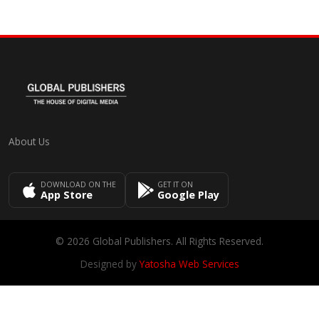
About Us
DOWNLOAD ON THE
GET IT ON
App Store
Google Play
© 2026 Global Publishers. All Rights Reserved.
Designed by
Yatosha Web Services