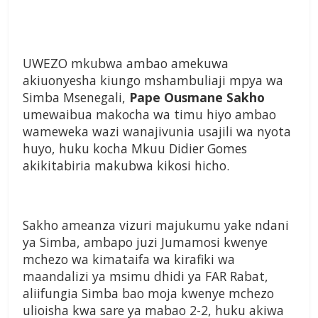
UWEZO mkubwa ambao amekuwa
akiuonyesha kiungo mshambuliaji mpya wa
Simba Msenegali,
Pape Ousmane Sakho
umewaibua makocha wa timu hiyo ambao
wameweka wazi wanajivunia usajili wa nyota
huyo, huku kocha Mkuu Didier Gomes
akikitabiria makubwa kikosi hicho.
Sakho ameanza vizuri majukumu yake ndani
ya Simba, ambapo juzi Jumamosi kwenye
mchezo wa kimataifa wa kirafiki wa
maandalizi ya msimu dhidi ya FAR Rabat,
aliifungia Simba bao moja kwenye mchezo
ulioisha kwa sare ya mabao 2-2, huku akiwa