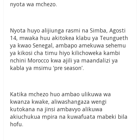
nyota wa mchezo.
Nyota huyo alijiunga rasmi na Simba, Agosti
14, mwaka huu akitokea klabu ya Teungueth
ya kwao Senegal, ambapo amekuwa sehemu
ya kikosi cha timu hiyo kilichoweka kambi
nchini Morocco kwa ajili ya maandalizi ya
kabla ya msimu ‘pre season’.
Katika mchezo huo ambao ulikuwa wa
kwanza kwake, aliwashangaza wengi
kutokana na jinsi ambavyo alikuwa
akiuchukua mpira na kuwafuata mabeki bila
hofu.