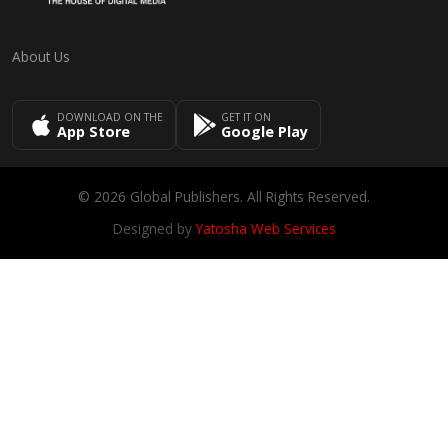
About Us
DOWNLOAD ON THE
GET IT ON
App Store
Google Play
© 2026 Global Publishers. All Rights Reserved.
Designed by
Yatosha Web Services