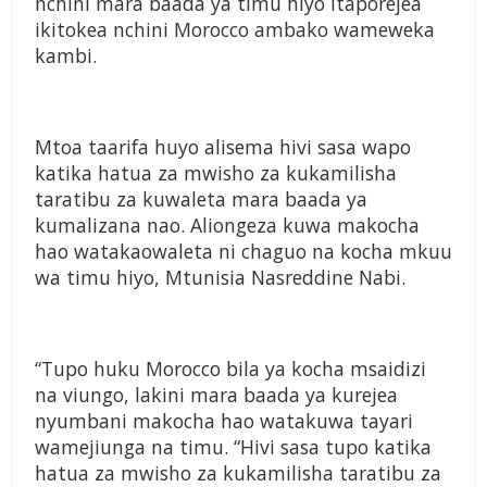
nchini mara baada ya timu hiyo itaporejea
ikitokea nchini Morocco ambako wameweka
kambi.
Mtoa taarifa huyo alisema hivi sasa wapo
katika hatua za mwisho za kukamilisha
taratibu za kuwaleta mara baada ya
kumalizana nao. Aliongeza kuwa makocha
hao watakaowaleta ni chaguo na kocha mkuu
wa timu hiyo, Mtunisia Nasreddine Nabi.
“Tupo huku Morocco bila ya kocha msaidizi
na viungo, lakini mara baada ya kurejea
nyumbani makocha hao watakuwa tayari
wamejiunga na timu. “Hivi sasa tupo katika
hatua za mwisho za kukamilisha taratibu za