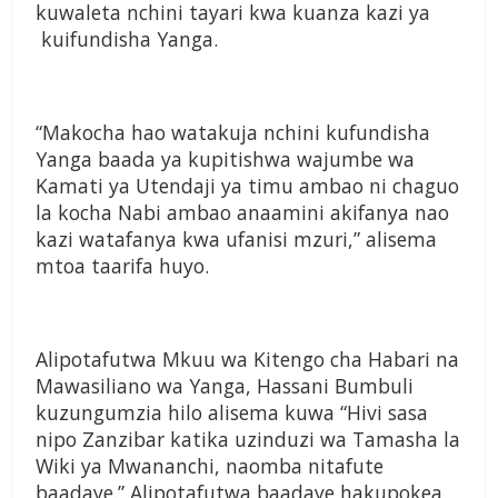
kuwaleta nchini tayari kwa kuanza kazi ya
kuifundisha Yanga.
“Makocha hao watakuja nchini kufundisha
Yanga baada ya kupitishwa wajumbe wa
Kamati ya Utendaji ya timu ambao ni chaguo
la kocha Nabi ambao anaamini akifanya nao
kazi watafanya kwa ufanisi mzuri,” alisema
mtoa taarifa huyo.
Alipotafutwa Mkuu wa Kitengo cha Habari na
Mawasiliano wa Yanga, Hassani Bumbuli
kuzungumzia hilo alisema kuwa “Hivi sasa
nipo Zanzibar katika uzinduzi wa Tamasha la
Wiki ya Mwananchi, naomba nitafute
baadaye.” Alipotafutwa baadaye hakupokea