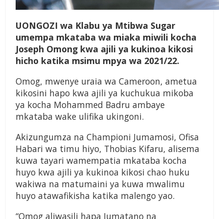
U
ONGOZI wa Klabu ya Mtibwa Sugar
umempa mkataba wa miaka miwili kocha
Joseph Omong kwa ajili ya kukinoa kikosi
hicho katika msimu mpya wa 2021/22.
Omog, mwenye uraia wa Cameroon, ametua
kikosini hapo kwa ajili ya kuchukua mikoba
ya kocha Mohammed Badru ambaye
mkataba wake ulifika ukingoni.
Akizungumza na Championi Jumamosi, Ofisa
Habari wa timu hiyo, Thobias Kifaru, alisema
kuwa tayari wamempatia mkataba kocha
huyo kwa ajili ya kukinoa kikosi chao huku
wakiwa na matumaini ya kuwa mwalimu
huyo atawafikisha katika malengo yao.
“Omog aliwasili hapa Jumatano na