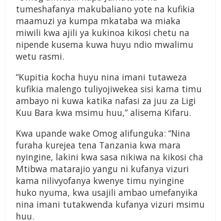
tumeshafanya makubaliano yote na kufikia
maamuzi ya kumpa mkataba wa miaka
miwili kwa ajili ya kukinoa kikosi chetu na
nipende kusema kuwa huyu ndio mwalimu
wetu rasmi.
“Kupitia kocha huyu nina imani tutaweza
kufikia malengo tuliyojiwekea sisi kama timu
ambayo ni kuwa katika nafasi za juu za Ligi
Kuu Bara kwa msimu huu,” alisema Kifaru.
Kwa upande wake Omog alifunguka: “Nina
furaha kurejea tena Tanzania kwa mara
nyingine, lakini kwa sasa nikiwa na kikosi cha
Mtibwa matarajio yangu ni kufanya vizuri
kama nilivyofanya kwenye timu nyingine
huko nyuma, kwa usajili ambao umefanyika
nina imani tutakwenda kufanya vizuri msimu
huu.