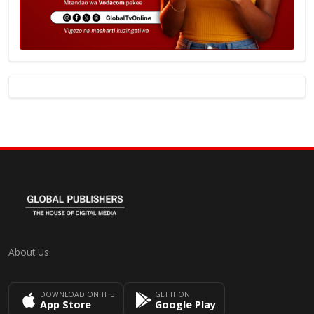
About Us
DOWNLOAD ON THE
GET IT ON
App Store
Google Play