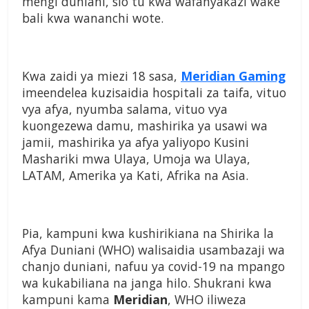
mengi duniani, sio tu kwa wafanyakazi wake
bali kwa wananchi wote.
Kwa zaidi ya miezi 18 sasa,
Meridian Gaming
imeendelea kuzisaidia hospitali za taifa, vituo
vya afya, nyumba salama, vituo vya
kuongezewa damu, mashirika ya usawi wa
jamii, mashirika ya afya yaliyopo Kusini
Mashariki mwa Ulaya, Umoja wa Ulaya,
LATAM, Amerika ya Kati, Afrika na Asia.
Pia, kampuni kwa kushirikiana na Shirika la
Afya Duniani (WHO) walisaidia usambazaji wa
chanjo duniani, nafuu ya covid-19 na mpango
wa kukabiliana na janga hilo. Shukrani kwa
kampuni kama
Meridian
, WHO iliweza