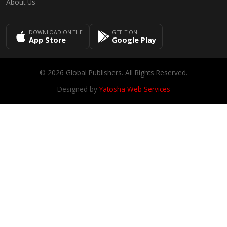
About Us
DOWNLOAD ON THE
GET IT ON
App Store
Google Play
© 2026 Global Publishers. All Rights Reserved.
Designed by
Yatosha Web Services