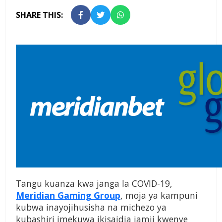
SHARE THIS:
Tangu kuanza kwa janga la COVID-19,
Meridian Gaming Group
, moja ya kampuni
kubwa inayojihusisha na michezo ya
kubashiri imekuwa ikisaidia jamii kwenye