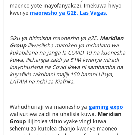
maeneo yote inayofanyakazi. Imekuwa hivyo
kwenye
maonesho ya G2E, Las Vagas.
Siku ya hitimisha maonesho ya g2E,
Meridian
Group
iliwasilisha matokeo ya mchakato wa
kukabiliana na janga la COVID-19 na kuonesha
kuwa, ilichangia zaidi ya $1M kwenye miradi
inayohusiana na Covid ikiwa ni sambamba na
kuyafikia takribani majiji 150 barani Ulaya,
LATAM na nchi za Kiafrika.
Wahudhuriaji wa maonesho ya
gaming expo
walivutiwa zaidi na uhalisia kuwa,
Meridian
Group
ilijitolea vituo vyake vingi kuwa
sehemu za kutolea chanjo kwenye maoneo