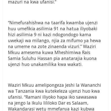
mazuri na kwa ufanisi.”
“Nimefurahishwa na taarifa kwamba ujenzi
huu umefikia asilimia 91 na hatua iliyobaki
hizi asilimia 9 ni kazi ndogondogo kama
uwekaji wa milango, njia za mifumo ya hewa
na umeme na zote zinaenda vizuri.” Waziri
Mkuu amesema kuwa Mheshimiwa Rais
Samia Suluhu Hassan pia anatarajia kuona
ujenzi huo unakamilika kwa wakati.
Waziri Mkuu amelipongeza Jeshi la Wananchi
wa Tanzania kwa kutekeleza ujenzi huo kwa
ufanisi. “Ramani iliyoko hapa iko sawasawa
na jengo la Ikulu lililoko Dar es Salaam,
Wakandarasi wetu mmefanya kazi kubwa