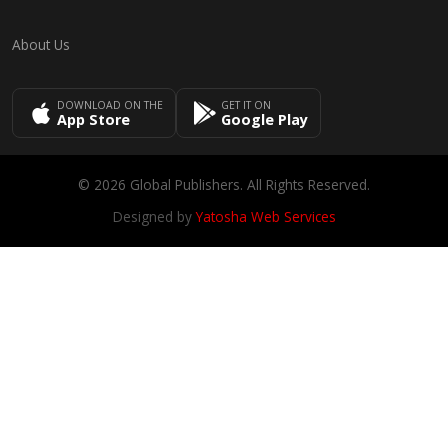
About Us
DOWNLOAD ON THE
GET IT ON
App Store
Google Play
© 2026 Global Publishers. All Rights Reserved.
Designed by
Yatosha Web Services