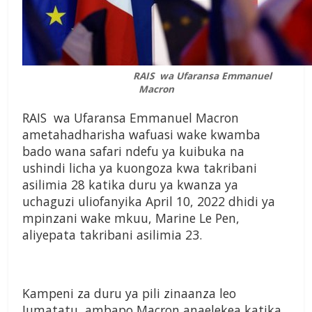
RAIS wa Ufaransa Emmanuel
Macron
RAIS wa Ufaransa Emmanuel Macron
ametahadharisha wafuasi wake kwamba
bado wana safari ndefu ya kuibuka na
ushindi licha ya kuongoza kwa takribani
asilimia 28 katika duru ya kwanza ya
uchaguzi uliofanyika April 10, 2022 dhidi ya
mpinzani wake mkuu, Marine Le Pen,
aliyepata takribani asilimia 23.
Kampeni za duru ya pili zinaanza leo
Jumatatu, ambapo Macron anaelekea katika