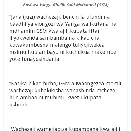
Bosi wa Yanga Ghalib Said Mohamed (GSM)
“Jana (juzi) wachezaji, benchi la ufundi na
baadhi ya viongozi wa Yanga walikutana na
mdhamini GSM kwa ajili kupata Iftar
iliyokwenda sambamba na kikao cha
kuwakumbusha malengo tuliyojiwekea
msimu huu ambayo ni kuchukua makombe
yote tunayosindania.
“Katika kikao hicho, GSM aliwaongezea morali
wachezaji kuhakikisha wanashinda mchezo
huo ambao ni muhimu kwetu kupata
ushindi.
“Wachezaji wamejiapiza kupambana kwa ajili