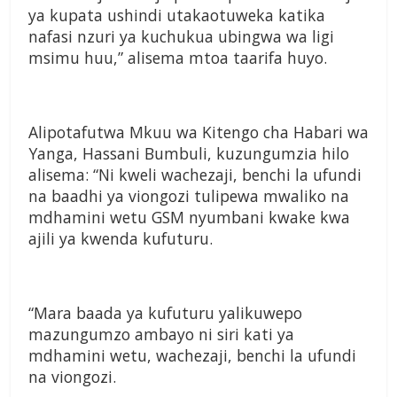
ya kupata ushindi utakaotuweka katika
nafasi nzuri ya kuchukua ubingwa wa ligi
msimu huu,” alisema mtoa taarifa huyo.
Alipotafutwa Mkuu wa Kitengo cha Habari wa
Yanga, Hassani Bumbuli, kuzungumzia hilo
alisema: “Ni kweli wachezaji, benchi la ufundi
na baadhi ya viongozi tulipewa mwaliko na
mdhamini wetu GSM nyumbani kwake kwa
ajili ya kwenda kufuturu.
“Mara baada ya kufuturu yalikuwepo
mazungumzo ambayo ni siri kati ya
mdhamini wetu, wachezaji, benchi la ufundi
na viongozi.