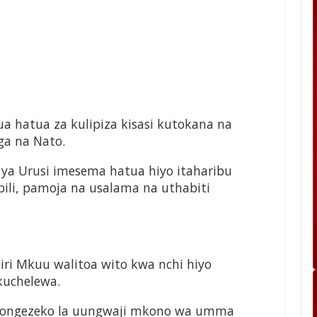
a hatua za kulipiza kisasi kutokana na
ga na Nato.
 ya Urusi imesema hatua hiyo itaharibu
ili, pamoja na usalama na uthabiti
iri Mkuu walitoa wito kwa nchi hiyo
uchelewa.
na ongezeko la uungwaji mkono wa umma