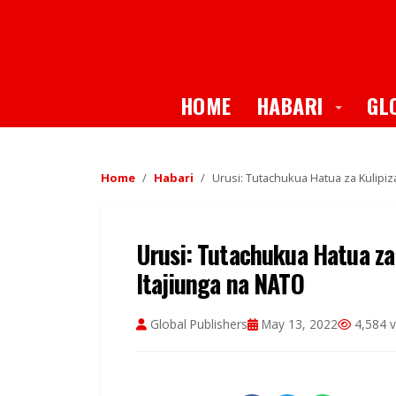
Toggle
HOME
HABARI
GL
Home
Habari
Urusi: Tutachukua Hatua za Kulipiza
Urusi: Tutachukua Hatua za 
Itajiunga na NATO
Global Publishers
May 13, 2022
4,584 v