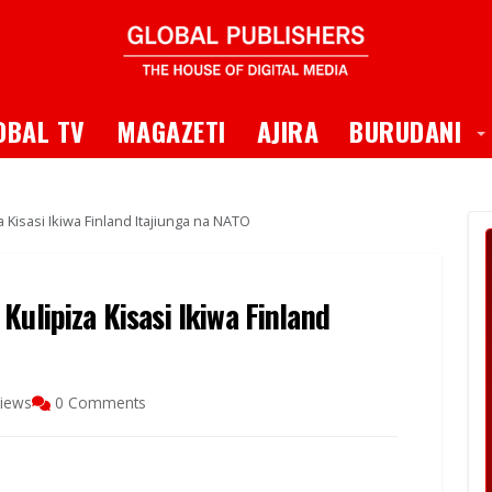
 Dropdown
T
OBAL TV
MAGAZETI
AJIRA
BURUDANI
 Kisasi Ikiwa Finland Itajiunga na NATO
Kulipiza Kisasi Ikiwa Finland
iews
0 Comments