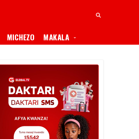
oggle Dropdown
Toggle Dropdown
MICHEZO
MAKALA