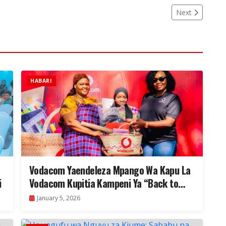
Next
HABARI
Vodacom Yaendeleza Mpango Wa Kapu La
i
Vodacom Kupitia Kampeni Ya “Back to
School” Kusaidia Elimu Nchini
January 5, 2026