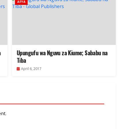
AFYA
a
Upungufu wa Nguvu za Kiume; Sababu na
Tiba
April 6, 2017
nt.