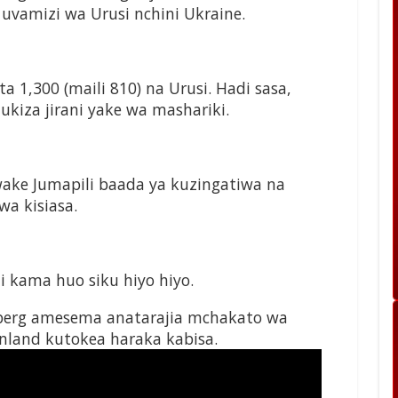
vamizi wa Urusi nchini Ukraine.
a 1,300 (maili 810) na Urusi. Hadi sasa,
hukiza jirani yake wa mashariki.
wake Jumapili baada ya kuzingatiwa na
a kisiasa.
 kama huo siku hiyo hiyo.
nberg amesema anatarajia mchakato wa
land kutokea haraka kabisa.