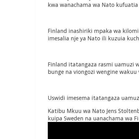
kwa wanachama wa Nato kufuatia u
Finland inashiriki mpaka wa kilomit
imesalia nje ya Nato ili kuzuia kuc
Finland itatangaza rasmi uamuzi 
bunge na viongozi wengine wakuu w
Uswidi imesema itatangaza uamuzi
Katibu Mkuu wa Nato Jens Stolte
kuipa Sweden na uanachama wa Fin