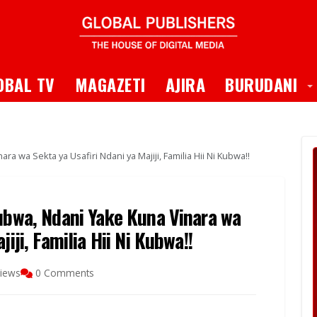
 Dropdown
T
OBAL TV
MAGAZETI
AJIRA
BURUDANI
a wa Sekta ya Usafiri Ndani ya Majiji, Familia Hii Ni Kubwa!!
Kubwa, Ndani Yake Kuna Vinara wa
iji, Familia Hii Ni Kubwa!!
iews
0 Comments