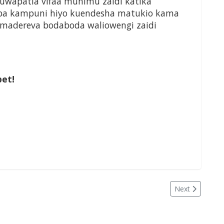
uwapatia vifaa muhimu zaidi katika
omba kampuni hiyo kuendesha matukio kama
 madereva bodaboda waliowengi zaidi
bet!
Next