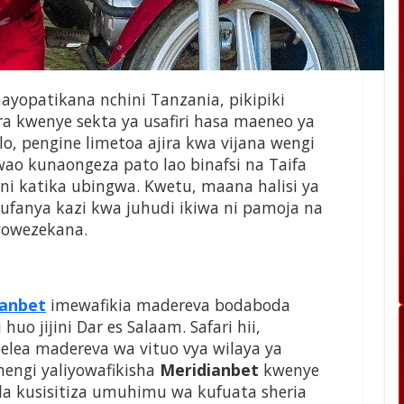
ayopatikana nchini Tanzania, pikipiki
a kwenye sekta ya usafiri hasa maeneo ya
balo, pengine limetoa ajira kwa vijana wengi
kwao kunaongeza pato lao binafsi na Taifa
i katika ubingwa. Kwetu, maana halisi ya
ufanya kazi kwa juhudi ikiwa ni pamoja na
yowezekana.
ianbet
imewafikia madereva bodaboda
huo jijini Dar es Salaam. Safari hii,
elea madereva wa vituo vya wilaya ya
engi yaliyowafikisha
Meridianbet
kwenye
 la kusisitiza umuhimu wa kufuata sheria