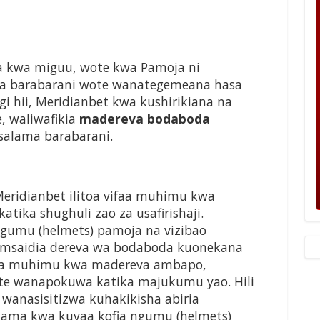
 kwa miguu, wote kwa Pamoja ni
a barabarani wote wanategemeana hasa
gi hii, Meridianbet kwa kushirikiana na
, waliwafikia
madereva bodaboda
salama barabarani.
eridianbet ilitoa vifaa muhimu kwa
ka shughuli zao za usafirishaji.
ngumu (helmets) pamoja na vizibao
namsaidia dereva wa bodaboda kuonekana
ifaa muhimu kwa madereva ambapo,
te wanapokuwa katika majukumu yao. Hili
, wanasisitizwa kuhakikisha abiria
ama kwa kuvaa kofia ngumu (helmets)