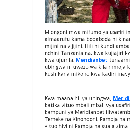
Miongoni mwa mifumo ya usafiri in
almaarufu kama bodaboda ni kinar
mijini na vijijini. Hili ni kundi am
nchini Tanzania na, kwa kujiajiri 
kwa ujumla.
Meridianbet
tunaamin
ubingwa ni uwezo wa kila mmoja k
kushikana mikono kwa kadiri inav
Kwa maana hii ya ubingwa,
Merid
katika vituo mbali mbali vya usafiri 
kampuni ya Meridianbet iliwatemb
Temeke na Kinondoni. Pamoja na m
vituo hivi ni Pamoja na suala zima