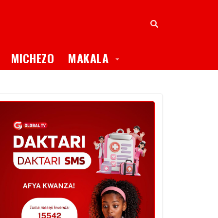
oggle Dropdown
Toggle Dropdown
MICHEZO
MAKALA