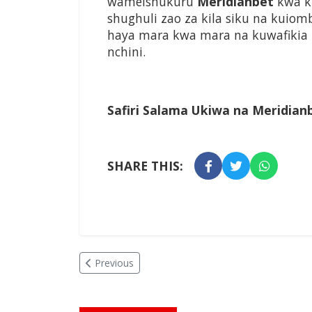
wameishukuru
Meridianbet
kwa k
shughuli zao za kila siku na kui
haya mara kwa mara na kuwafikia
nchini.
Safiri Salama Ukiwa na Meridian
SHARE THIS:
Previous