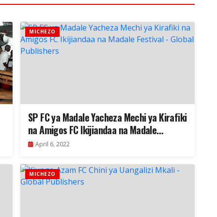
MICHEZO
SP FC ya Madale Yacheza Mechi ya Kirafiki
na Amigos FC Ikijiandaa na Madale
Festival
April 6, 2022
MICHEZO