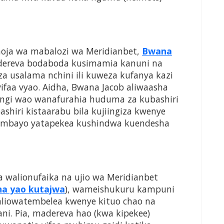
moja wa mabalozi wa Meridianbet,
Bwana
dereva bodaboda kusimamia kanuni na
a usalama nchini ili kuweza kufanya kazi
ifaa vyao. Aidha, Bwana Jacob aliwaasha
gi wao wanafurahia huduma za kubashiri
shiri kistaarabu bila kujiingiza kwenye
ambayo yatapekea kushindwa kuendesha
walionufaika na ujio wa Meridianbet
a yao kutajwa
), wameishukuru kampuni
aliowatembelea kwenye kituo chao na
i. Pia, madereva hao (kwa kipekee)