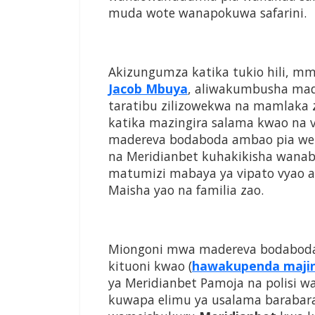
muda wote wanapokuwa safarini.
Akizungumza katika tukio hili, m
Jacob Mbuya
, aliwakumbusha ma
taratibu zilizowekwa na mamlaka z
katika mazingira salama kwao na v
madereva bodaboda ambao pia wen
na Meridianbet kuhakikisha wanaba
matumizi mabaya ya vipato vyao 
Maisha yao na familia zao.
Miongoni mwa madereva bodaboda 
kituoni kwao (
hawakupenda majin
ya Meridianbet Pamoja na polisi w
kuwapa elimu ya usalama barabaran