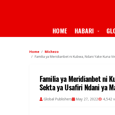
Toggle
HOME
HABARI
GL
Home
Michezo
Familia ya Meridianbet ni Kubwa, Ndani Yake Kuna Vinar
Familia ya Meridianbet ni 
Sekta ya Usafiri Ndani ya Maj
Global Publishers
May 27, 2022
4,542 v