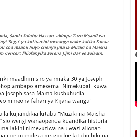
nia, Samia Suluhu Hassan, akimpa Tuzo Msanii wa
inyi ‘Sugu’ ya kuthamini mchango wake katika Sanaa
abu cha msanii huyo chenye jina la Muziki na Maisha
 Concert lililofanyika Serena Jijini Dar es Salaam.
iriki maadhimisho ya miaka 30 ya Joseph
Hiphop ambapo amesema “Nimekubali kuwa
a Joseph sasa Mama kushuhudia
leo nimeona fahari ya Kijana wangu”
 la kujiandikia kitabu “Muziki na Maisha
” sio wengi wanaopenda kuandika historia
a lakini nimevutiwa na uwazi alionao
a imempendeza nikizindue kitabu hiki na