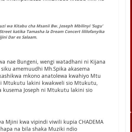
uzi wa Kitabu cha Msanii Bw. Joseph Mbilinyi ‘Sugu’
Street katika Tamasha la Dream Concert lililofanyika
ijini Dar es Salaam.
a nae Bungeni, wengi watadhani ni Kijana
 siku amemuudhi Mh.Spika akasema
o kashikwa mkono anatolewa kwahiyo Mtu
i Mtukutu lakini kwakweli sio Mtukutu,
 kusema Joseph ni Mtukutu lakini sio
 Mjini kwa vipindi viwili kupia CHADEMA
hapa na bila shaka Muziki ndio