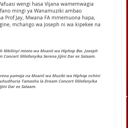
Wafuasi wengi hasa Vijana wamemwagia
mifano mingi ya Wanamuziki ambao
na Prof.Jay, Mwana FA mmemuona hapa,
gine, mchango wa Joseph ni wa kipekee na
h Mbilinyi mtoto wa Msanii wa Hiphop Bw. Joseph
 Concert lililofanyika Serena Jijini Dar es Salaam.
erena pamoja na Msanii wa Muziki wa Hiphop nchini
 kuhudhuria Tamasha la Dream Concert lililofanyika
ijini Dar es Salaam.