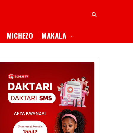
oggle Dropdown
Toggle Dropdown
MICHEZO
MAKALA