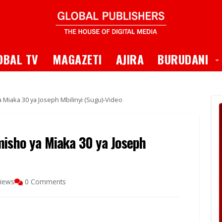
 Dropdown
T
OBAL TV
MAGAZETI
AJIRA
BURUDANI
 Miaka 30 ya Joseph Mbilinyi (Sugu)-Video
misho ya Miaka 30 ya Joseph
iews
0 Comments