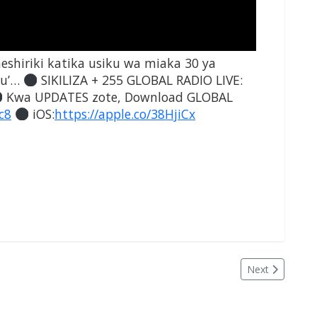
eshiriki katika usiku wa miaka 30 ya
gu’…
SIKILIZA + 255 GLOBAL RADIO LIVE:
Kwa UPDATES zote, Download GLOBAL
uc8
iOS:
https://apple.co/38HjiCx
Next