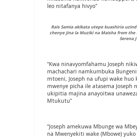
leo nitafanya hivyo”
Rais Samia akikata utepe kuashiria uzind
chenye jina la Muziki na Maisha from the 
Serena J
“Kwa ninavyomfahamu Joseph nikiw
machachari namkumbuka Bungeni
mtoeni, Joseph na ufupi wake hu
mwenye picha ile atasema Joseph n
ukipitia majina anayoitwa unaweza
Mtukutu”
“Joseph amekuwa Mbunge wa Mbeya
na Mwenyekiti wake (Mbowe) yuko 