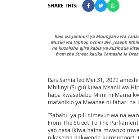
SHARE THIS:
Rais wa Jamhuri ya Muungano wa Tanza
Muziki wa Hiphop nchini Bw. Joseph Mbil
na kuzalisha ajira kabla ya kuzindua kit
from the Street katika Tamasha la Dream
Rais Samia leo Mei 31, 2022 amesh
Mbilinyi (Sugu) kuwa Msanii wa 
hapa kwasababu Mimi ni Mama kw
mafanikio ya Mwanae ni fahari na 
“Sababu ya pili nimevutiwa na wazo
From The Street To The Parliament
yao hasa ikiwa haina mwanzo mwem
nikasema nakwenda kumsupport, n