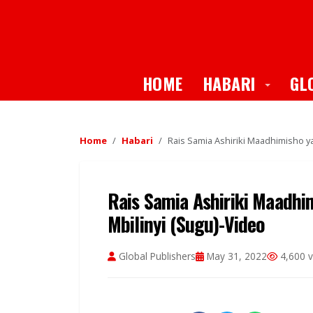
Toggle
HOME
HABARI
GL
Home
Habari
Rais Samia Ashiriki Maadhimisho ya
Rais Samia Ashiriki Maadhi
Mbilinyi (Sugu)-Video
Global Publishers
May 31, 2022
4,600 v