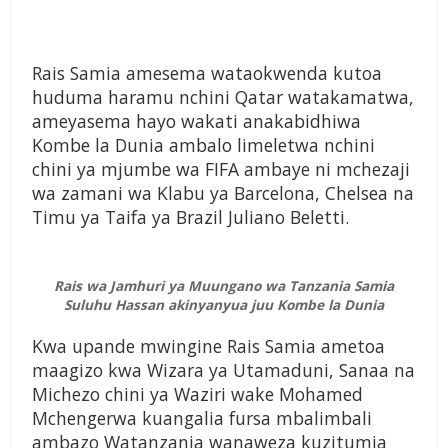
Rais Samia amesema wataokwenda kutoa
huduma haramu nchini Qatar watakamatwa,
ameyasema hayo wakati anakabidhiwa
Kombe la Dunia ambalo limeletwa nchini
chini ya mjumbe wa FIFA ambaye ni mchezaji
wa zamani wa Klabu ya Barcelona, Chelsea na
Timu ya Taifa ya Brazil Juliano Beletti.
Rais wa Jamhuri ya Muungano wa Tanzania Samia
Suluhu Hassan akinyanyua juu Kombe la Dunia
Kwa upande mwingine Rais Samia ametoa
maagizo kwa Wizara ya Utamaduni, Sanaa na
Michezo chini ya Waziri wake Mohamed
Mchengerwa kuangalia fursa mbalimbali
ambazo Watanzania wanaweza kuzitumia