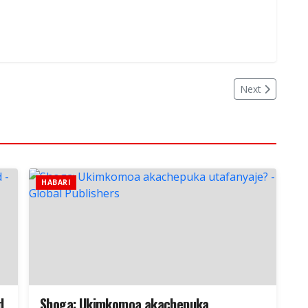
Next
HABARI
d
Shoga: Ukimkomoa akachepuka