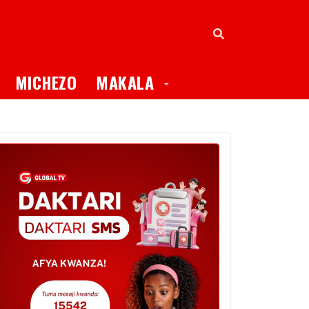
oggle Dropdown
Toggle Dropdown
MICHEZO
MAKALA