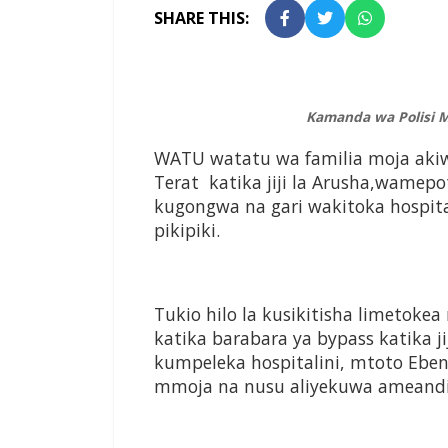
SHARE THIS:
Kamanda wa Polisi M
WATU watatu wa familia moja aki
Terat katika jiji la Arusha,wamep
kugongwa na gari wakitoka hospi
pikipiki.
Tukio hilo la kusikitisha limetoke
katika barabara ya bypass katika 
kumpeleka hospitalini, mtoto Eb
mmoja na nusu aliyekuwa ameandi