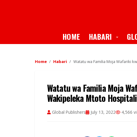
Toggle
HOME
HABARI
GL
Home
Habari
Watatu wa Familia Moja Wafariki k
Watatu wa Familia Moja Waf
Wakipeleka Mtoto Hospitali
Global Publishers
July 13, 2022
4,566 v