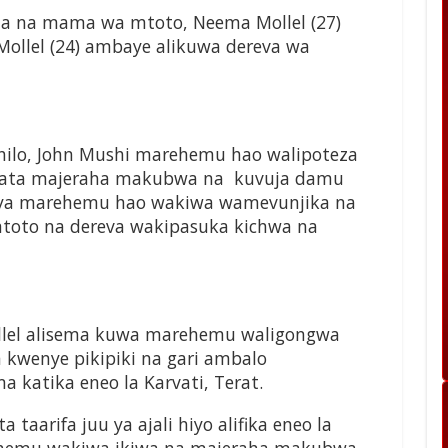
oja na mama wa mtoto, Neema Mollel (27)
ollel (24) ambaye alikuwa dereva wa
ilo, John Mushi marehemu hao walipoteza
upata majeraha makubwa na kuvuja damu
li ya marehemu hao wakiwa wamevunjika na
toto na dereva wakipasuka kichwa na
lel alisema kuwa marehemu waligongwa
wenye pikipiki na gari ambalo
 katika eneo la Karvati, Terat.
aarifa juu ya ajali hiyo alifika eneo la