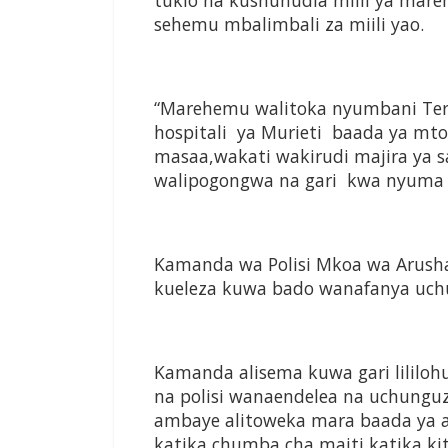
tukio na kushuhudia miili ya ma
sehemu mbalimbali za miili yao.
“Marehemu walitoka nyumbani Tera
hospitali ya Murieti baada ya mt
masaa,wakati wakirudi majira ya 
walipogongwa na gari kwa nyuma na
Kamanda wa Polisi Mkoa wa Arusha, 
kueleza kuwa bado wanafanya uchun
Kamanda alisema kuwa gari lililoh
na polisi wanaendelea na uchunguzi
ambaye alitoweka mara baada ya aj
katika chumba cha maiti katika kit