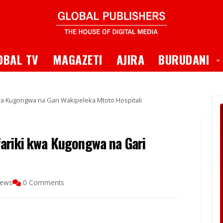
 Dropdown
T
OBAL TV
MAGAZETI
AJIRA
BURUDANI
wa Kugongwa na Gari Wakipeleka Mtoto Hospitali
ariki kwa Kugongwa na Gari
iews
0 Comments