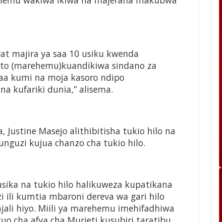
rehemu wakiwa ikiwa na majeraha makubwa
t majira ya saa 10 usiku kwenda
oto (marehemu)kuandikiwa sindano za
saa kumi na moja kasoro ndipo
 kufariki dunia,” alisema.
Justine Masejo alithibitisha tukio hilo na
guzi kujua chanzo cha tukio hilo.
usika na tukio hilo halikuweza kupatikana
 ili kumtia mbaroni dereva wa gari hilo
ali hiyo. Miili ya marehemu imehifadhiwa
uo cha afya cha Murieti kusubiri taratibu