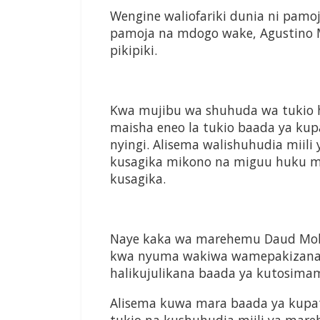
Wengine waliofariki dunia ni pam
pamoja na mdogo wake, Agustino M
pikipiki.
Kwa mujibu wa shuhuda wa tukio h
maisha eneo la tukio baada ya k
nyingi. Alisema walishuhudia mii
kusagika mikono na miguu huku m
kusagika.
Naye kaka wa marehemu Daud Mol
kwa nyuma wakiwa wamepakizana k
halikujulikana baada ya kutosimama
Alisema kuwa mara baada ya kupata t