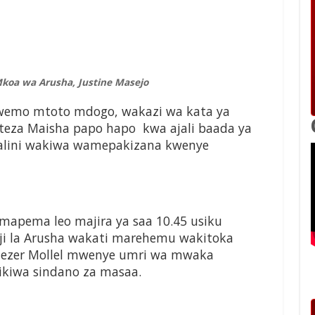
koa wa Arusha, Justine Masejo
wemo mtoto mdogo, wakazi wa kata ya
oteza Maisha papo hapo kwa ajali baada ya
talini wakiwa wamepakizana kwenye
a mapema leo majira ya saa 10.45 usiku
jiji la Arusha wakati marehemu wakitoka
enezer Mollel mwenye umri wa mwaka
kiwa sindano za masaa.