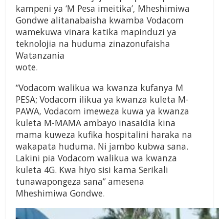
kampeni ya ‘M Pesa imeitika’, Mheshimiwa
Gondwe alitanabaisha kwamba Vodacom
wamekuwa vinara katika mapinduzi ya
teknolojia na huduma zinazonufaisha
Watanzania
wote.
“Vodacom walikua wa kwanza kufanya M
PESA; Vodacom ilikua ya kwanza kuleta M-
PAWA, Vodacom imeweza kuwa ya kwanza
kuleta M-MAMA ambayo inasaidia kina
mama kuweza kufika hospitalini haraka na
wakapata huduma. Ni jambo kubwa sana.
Lakini pia Vodacom walikua wa kwanza
kuleta 4G. Kwa hiyo sisi kama Serikali
tunawapongeza sana” amesena
Mheshimiwa Gondwe.