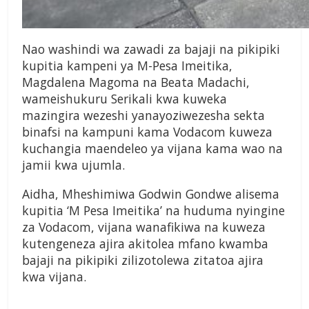
Nao washindi wa zawadi za bajaji na pikipiki
kupitia kampeni ya M-Pesa Imeitika,
Magdalena Magoma na Beata Madachi,
wameishukuru Serikali kwa kuweka
mazingira wezeshi yanayoziwezesha sekta
binafsi na kampuni kama Vodacom kuweza
kuchangia maendeleo ya vijana kama wao na
jamii kwa ujumla.
Aidha, Mheshimiwa Godwin Gondwe alisema
kupitia ‘M Pesa Imeitika’ na huduma nyingine
za Vodacom, vijana wanafikiwa na kuweza
kutengeneza ajira akitolea mfano kwamba
bajaji na pikipiki zilizotolewa zitatoa ajira
kwa vijana.