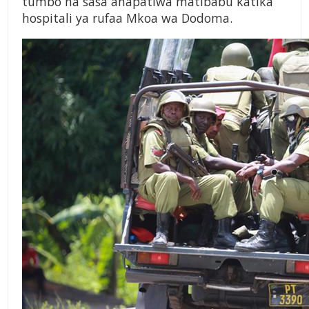
tumbo na sasa anapatiwa matibabu katika
hospitali ya rufaa Mkoa wa Dodoma.