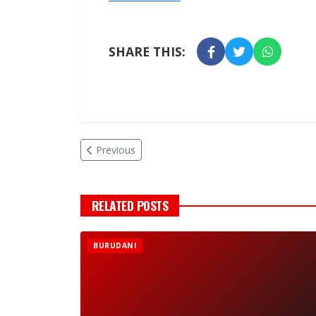
SHARE THIS:
Previous
RELATED POSTS
BURUDANI