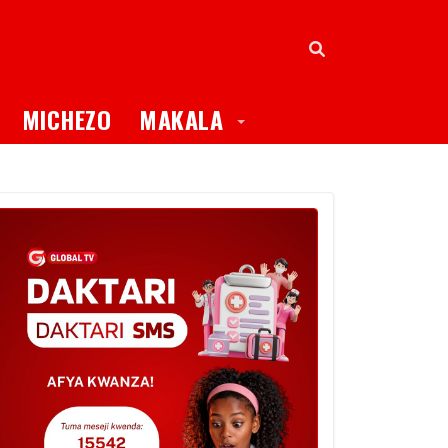
oggle Dropdown
Toggle Dropdown
MICHEZO
MAKALA