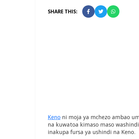
SHARE THIS:
Keno
ni moja ya mchezo ambao ume
na kuwatoa kimaso maso washind
inakupa fursa ya ushindi na Keno.