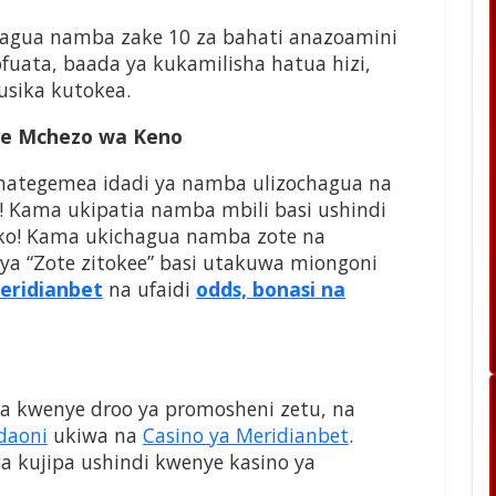
hagua namba zake 10 za bahati anazoamini
uata, baada ya kukamilisha hatua hizi,
usika kutokea.
ye Mchezo wa Keno
ategemea idadi ya namba ulizochagua na
a! Kama ukipatia namba mbili basi ushindi
ko! Kama ukichagua namba zote na
 ya “Zote zitokee” basi utakuwa miongoni
eridianbet
na ufaidi
odds, bonasi na
 kwenye droo ya promosheni zetu, na
daoni
ukiwa na
Casino ya Meridianbet
.
 kujipa ushindi kwenye kasino ya