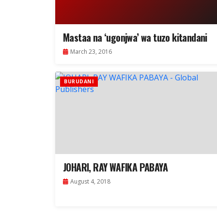
Mastaa na ‘ugonjwa’ wa tuzo kitandani
March 23, 2016
BURUDANI
JOHARI, RAY WAFIKA PABAYA
August 4, 2018