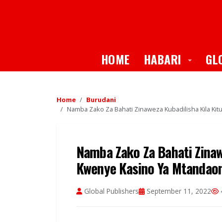
Toggle
HOME
HABARI
GL
Home
Burudani
Namba Zako Za Bahati Zinaweza Kubadilisha Kila Ki
Namba Zako Za Bahati Zinaw
Kwenye Kasino Ya Mtandaon
Global Publishers
September 11, 2022