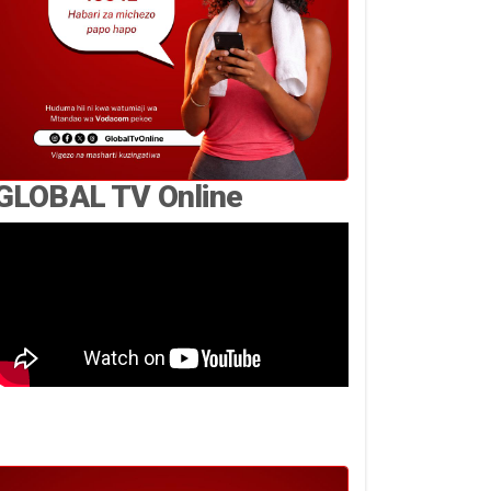
GLOBAL TV Online