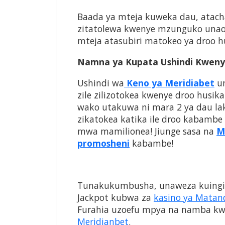
Baada ya mteja kuweka dau, atac
zitatolewa kwenye mzunguko unaof
mteja atasubiri matokeo ya droo h
Namna ya Kupata Ushindi Kwen
Ushindi wa
Keno ya Meridiabet
un
zile zilizotokea kwenye droo husik
wako utakuwa ni mara 2 ya dau la
zikatokea katika ile droo kabambe
mwa mamilionea! Jiunge sasa na
M
promosheni
kabambe!
Tunakukumbusha, unaweza kuingia
Jackpot kubwa za
kasino ya Matan
Furahia uzoefu mpya na namba kwa
Meridianbet
.