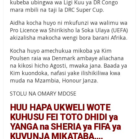
kubeba ubingwa wa Ligi Kuu ya DR Congo
mara mbili na taji la DRC Super Cup.
Aidha kocha huyo ni mkufunzi wa walimu wa
Pro Licence wa Shirikisho la Soka Ulaya (UEFA)
akizalisha makocha wengi bora barani Afrika.
Kocha huyo amechukua mikoba ya Kim
Poulsen raia wa Denmark ambaye aliachana
na kikosi hicho Agosti, mwaka jana. Baada ya
Kim kuondoka, nafasi yake ilishikiliwa kwa
muda na Mzambia, Honour Janza.
STOLU NA OMARY MDOSE
HUU HAPA UKWELI WOTE
KUHUSU FEI TOTO DHIDI ya
YANGA na SHERIA ya FIFA ya
KUVUNJA MIKATABA….