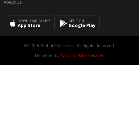
About Us
DOWNLOAD ON THE
GET IT ON
App Store
Google Play
© 2026 Global Publishers. All Rights Reserved.
Designed by
Yatosha Web Services