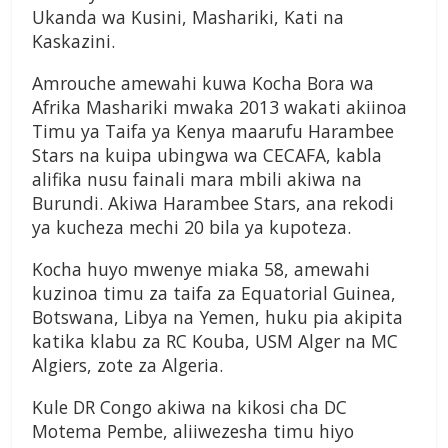
Ukanda wa Kusini, Mashariki, Kati na
Kaskazini.
Amrouche amewahi kuwa Kocha Bora wa
Afrika Mashariki mwaka 2013 wakati akiinoa
Timu ya Taifa ya Kenya maarufu Harambee
Stars na kuipa ubingwa wa CECAFA, kabla
alifika nusu fainali mara mbili akiwa na
Burundi. Akiwa Harambee Stars, ana rekodi
ya kucheza mechi 20 bila ya kupoteza.
Kocha huyo mwenye miaka 58, amewahi
kuzinoa timu za taifa za Equatorial Guinea,
Botswana, Libya na Yemen, huku pia akipita
katika klabu za RC Kouba, USM Alger na MC
Algiers, zote za Algeria.
Kule DR Congo akiwa na kikosi cha DC
Motema Pembe, aliiwezesha timu hiyo