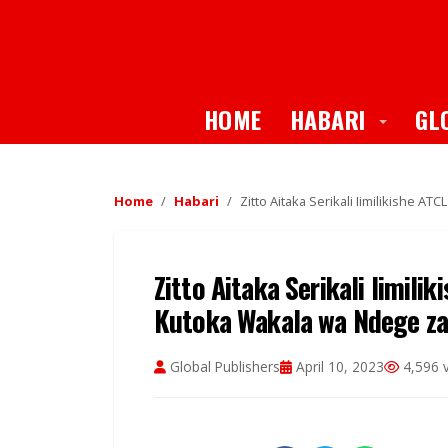
Toggle
HOME
HABARI
GL
Home
Habari
Zitto Aitaka Serikali Iimilikishe A
Zitto Aitaka Serikali Iimil
Kutoka Wakala wa Ndege za 
Global Publishers
April 10, 2023
4,596 