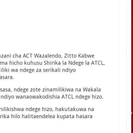
zani cha ACT Wazalendo, Zitto Kabwe
ma hicho kuhusu Shirika la Ndege la ATCL,
i wa ndege za serikali ndiyo
asara.
asa, ndege zote zinamilikiwa na Wakala
o ndiyo wanaowakodishia ATCL ndege hizo.
ilikishwa ndege hizo, hakutakuwa na
rika hilo halitaendelea kupata hasara