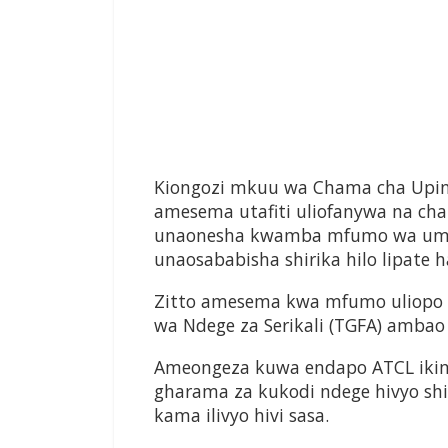
Kiongozi mkuu wa Chama cha Upin
amesema utafiti uliofanywa na cha
unaonesha kwamba mfumo wa umilik
unaosababisha shirika hilo lipate h
Zitto amesema kwa mfumo uliopo s
wa Ndege za Serikali (TGFA) amba
Ameongeza kuwa endapo ATCL ikim
gharama za kukodi ndege hivyo shi
kama ilivyo hivi sasa.