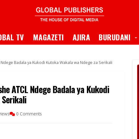
 Dropdown
T
OBAL TV
MAGAZETI
AJIRA
BURUDANI
TCL Ndege Badala ya Kukodi Kutoka Wakala wa Ndege za Serikali
ikishe ATCL Ndege Badala ya Kukodi
Serikali
views
0 Comments