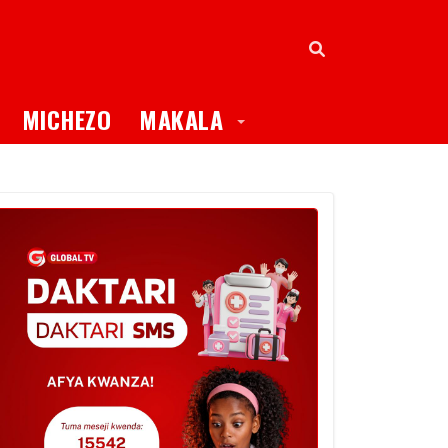
oggle Dropdown
Toggle Dropdown
MICHEZO
MAKALA