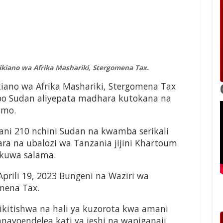
kiano wa Afrika Mashariki, Stergomena Tax.
iano wa Afrika Mashariki, Stergomena Tax
o Sudan aliyepata madhara kutokana na
umo.
i 210 nchini Sudan na kwamba serikali
a na ubalozi wa Tanzania jijini Khartoum
kuwa salama.
rili 19, 2023 Bungeni na Waziri wa
mena Tax.
kitishwa na hali ya kuzorota kwa amani
nayoendelea kati ya jeshi na wapiganaji