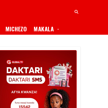
oggle Dropdown
Toggle Dropdown
MICHEZO
MAKALA