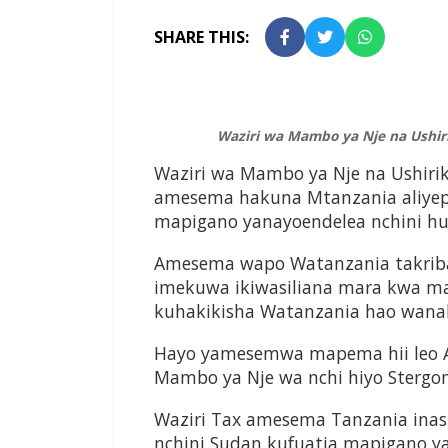
SHARE THIS:
Waziri wa Mambo ya Nje na Ushiri
Waziri wa Mambo ya Nje na Ushirik
amesema hakuna Mtanzania aliyep
mapigano yanayoendelea nchini h
Amesema wapo Watanzania takriban
imekuwa ikiwasiliana mara kwa mar
kuhakikisha Watanzania hao wana
Hayo yamesemwa mapema hii leo Ap
Mambo ya Nje wa nchi hiyo Stergo
Waziri Tax amesema Tanzania inasi
nchini Sudan kufuatia mapigano ya