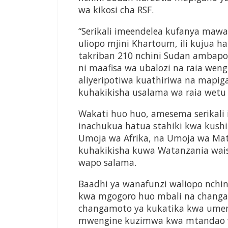
wa kikosi cha RSF.
“Serikali imeendelea kufanya maw
uliopo mjini Khartoum, ili kujua h
takriban 210 nchini Sudan ambapo 
ni maafisa wa ubalozi na raia wen
aliyeripotiwa kuathiriwa na mapi
kuhakikisha usalama wa raia wetu
Wakati huo huo, amesema serikal
inachukua hatua stahiki kwa kushir
Umoja wa Afrika, na Umoja wa Matai
kuhakikisha kuwa Watanzania wais
wapo salama.
Baadhi ya wanafunzi waliopo nch
kwa mgogoro huo mbali na changa
changamoto ya kukatika kwa ume
mwengine kuzimwa kwa mtandao w