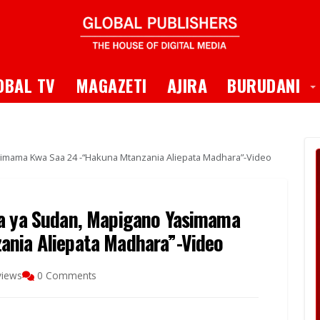
 Dropdown
T
OBAL TV
MAGAZETI
AJIRA
BURUDANI
simama Kwa Saa 24 -“Hakuna Mtanzania Aliepata Madhara”-Video
ta ya Sudan, Mapigano Yasimama
ania Aliepata Madhara”-Video
views
0 Comments