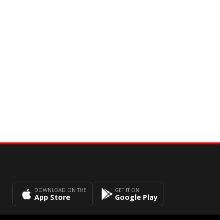
DOWNLOAD ON THE
GET IT ON
App Store
Google Play