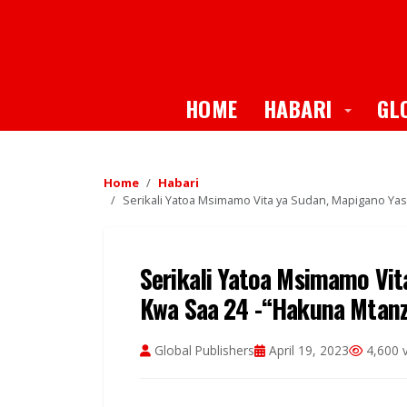
Toggle
HOME
HABARI
GL
Home
Habari
Serikali Yatoa Msimamo Vita ya Sudan, Mapigano Ya
Serikali Yatoa Msimamo Vi
Kwa Saa 24 -“Hakuna Mtanz
Global Publishers
April 19, 2023
4,600 