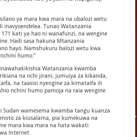
asilano ya mara kwa mara na ubalozi wetu
ali inavyoendelea. Tunao Watanzania
171 kati ya hao ni wanafunzi, na wengine
gine. Hadi sasa hakuna Mtanzania
gano hayo. Namshukuru balozi wetu kwa
 nchini humo.”
i inawahakikishia Watanzania kwamba
ikiana na nchi jirani, jumuiya za kikanda,
fa, na taasisi nyengine za kimataifa ili
hio nchini humo pamoja na raia wengine
ini Sudan wamesema kwamba tangu kuanza
moto za kiusalama, pia kumekuwa na
me mara kwa mara na hata wakati
a Internet.