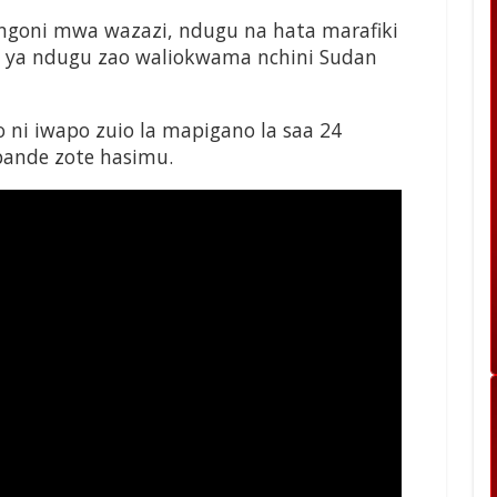
ongoni mwa wazazi, ndugu na hata marafiki
ya ndugu zao waliokwama nchini Sudan
 ni iwapo zuio la mapigano la saa 24
pande zote hasimu.