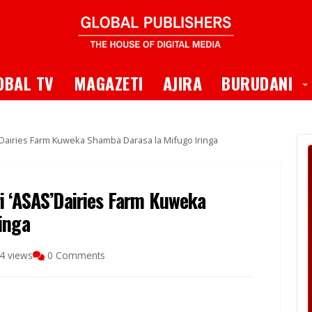
 Dropdown
T
OBAL TV
MAGAZETI
AJIRA
BURUDANI
’Dairies Farm Kuweka Shamba Darasa la Mifugo Iringa
i ‘ASAS’Dairies Farm Kuweka
inga
4 views
0 Comments