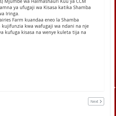
sas) Mjumbe wa Halmashauri Kuu ya CCM
namna ya ufugaji wa Kisasa katika Shamba
wa Iringa.
airies Farm kuandaa eneo la Shamba
kujifunzia kwa wafugaji wa ndani na nje
ya kufuga kisasa na wenye kuleta tija na
Next