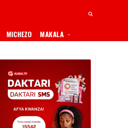
oggle Dropdown
Toggle Dropdown
MICHEZO
MAKALA