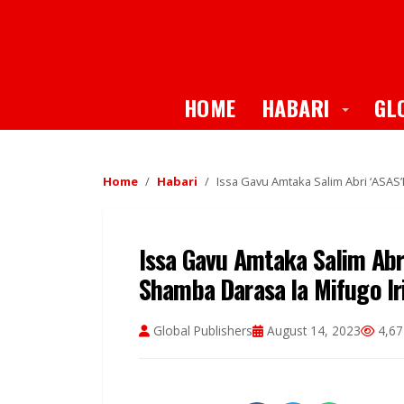
Toggle
HOME
HABARI
GL
Home
Habari
Issa Gavu Amtaka Salim Abri ‘ASAS
Issa Gavu Amtaka Salim Abr
Shamba Darasa la Mifugo Ir
Global Publishers
August 14, 2023
4,67