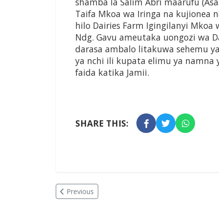
shamba la Salim Abri maarufu (A
Taifa Mkoa wa Iringa na kujionea 
hilo Dairies Farm Igingilanyi Mkoa 
Ndg. Gavu ameutaka uongozi wa D
darasa ambalo litakuwa sehemu ya 
ya nchi ili kupata elimu ya namna 
faida katika Jamii.
SHARE THIS:
Previous