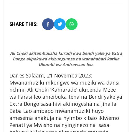
SHARE THIS:
Ali Choki akitambulisha kurudi kwa bendi yake ya Extra
Bongo alipokuwa akizungumza na wanahabari katika
Ukumbi wa Andrewson leo.
Dar es Salaam, 21 Novemba 2023:
Mwanamuziki mkongwe wa muziki wa dansi
nchini, Ali Choki ‘Kamarade’ ukipenda Mzee
wa Farasi leo ameibuka tena na Bendi yake ya
Extra Bongo sasa hivi akiinogesha na jina la
Baba Lao ambapo mwanamuziki huyo
amesema anakuja na nyimbo kibao ikiwemo
Penati ya Mwisho na nyinginezo na sasa