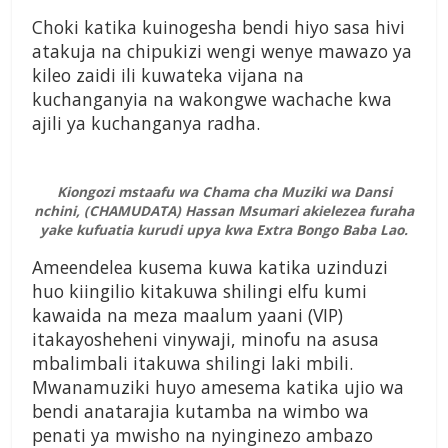
Choki katika kuinogesha bendi hiyo sasa hivi
atakuja na chipukizi wengi wenye mawazo ya
kileo zaidi ili kuwateka vijana na
kuchanganyia na wakongwe wachache kwa
ajili ya kuchanganya radha.
Kiongozi mstaafu wa Chama cha Muziki wa Dansi
nchini, (CHAMUDATA) Hassan Msumari akielezea furaha
yake kufuatia kurudi upya kwa Extra Bongo Baba Lao.
Ameendelea kusema kuwa katika uzinduzi
huo kiingilio kitakuwa shilingi elfu kumi
kawaida na meza maalum yaani (VIP)
itakayosheheni vinywaji, minofu na asusa
mbalimbali itakuwa shilingi laki mbili.
Mwanamuziki huyo amesema katika ujio wa
bendi anatarajia kutamba na wimbo wa
penati ya mwisho na nyinginezo ambazo