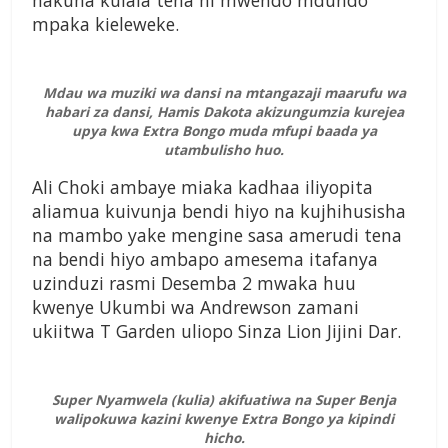
hakuna kulala tena ni mwendo mdundo
mpaka kieleweke.
Mdau wa muziki wa dansi na mtangazaji maarufu wa
habari za dansi, Hamis Dakota akizungumzia kurejea
upya kwa Extra Bongo muda mfupi baada ya
utambulisho huo.
Ali Choki ambaye miaka kadhaa iliyopita
aliamua kuivunja bendi hiyo na kujhihusisha
na mambo yake mengine sasa amerudi tena
na bendi hiyo ambapo amesema itafanya
uzinduzi rasmi Desemba 2 mwaka huu
kwenye Ukumbi wa Andrewson zamani
ukiitwa T Garden uliopo Sinza Lion Jijini Dar.
Super Nyamwela (kulia) akifuatiwa na Super Benja
walipokuwa kazini kwenye Extra Bongo ya kipindi
hicho.