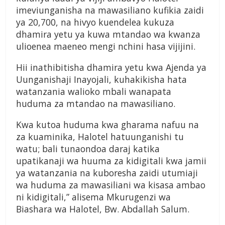
imeviunganisha na mawasiliano kufikia zaidi
ya 20,700, na hivyo kuendelea kukuza
dhamira yetu ya kuwa mtandao wa kwanza
ulioenea maeneo mengi nchini hasa vijijini.
Hii inathibitisha dhamira yetu kwa Ajenda ya
Uunganishaji Inayojali, kuhakikisha hata
watanzania walioko mbali wanapata
huduma za mtandao na mawasiliano.
Kwa kutoa huduma kwa gharama nafuu na
za kuaminika, Halotel hatuunganishi tu
watu; bali tunaondoa daraj katika
upatikanaji wa huuma za kidigitali kwa jamii
ya watanzania na kuboresha zaidi utumiaji
wa huduma za mawasiliani wa kisasa ambao
ni kidigitali,” alisema Mkurugenzi wa
Biashara wa Halotel, Bw. Abdallah Salum.