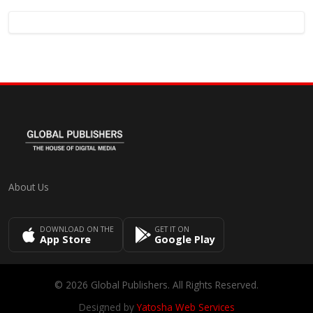
About Us
DOWNLOAD ON THE
GET IT ON
App Store
Google Play
© 2026 Global Publishers. All Rights Reserved.
Designed by
Yatosha Web Services