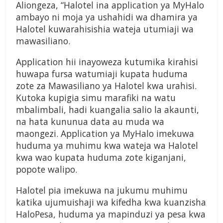
Aliongeza, “Halotel ina application ya MyHalo
ambayo ni moja ya ushahidi wa dhamira ya
Halotel kuwarahisishia wateja utumiaji wa
mawasiliano.
Application hii inayoweza kutumika kirahisi
huwapa fursa watumiaji kupata huduma
zote za Mawasiliano ya Halotel kwa urahisi.
Kutoka kupigia simu marafiki na watu
mbalimbali, hadi kuangalia salio la akaunti,
na hata kununua data au muda wa
maongezi. Application ya MyHalo imekuwa
huduma ya muhimu kwa wateja wa Halotel
kwa wao kupata huduma zote kiganjani,
popote walipo.
Halotel pia imekuwa na jukumu muhimu
katika ujumuishaji wa kifedha kwa kuanzisha
HaloPesa, huduma ya mapinduzi ya pesa kwa