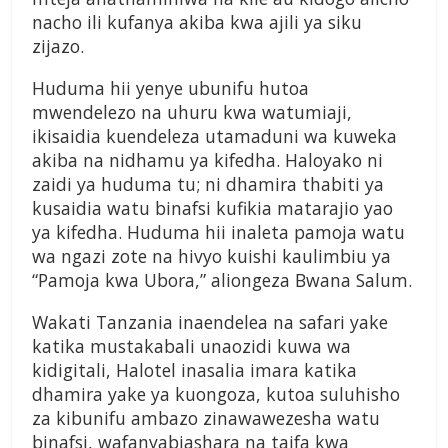
nacho ili kufanya akiba kwa ajili ya siku
zijazo.
Huduma hii yenye ubunifu hutoa
mwendelezo na uhuru kwa watumiaji,
ikisaidia kuendeleza utamaduni wa kuweka
akiba na nidhamu ya kifedha. Haloyako ni
zaidi ya huduma tu; ni dhamira thabiti ya
kusaidia watu binafsi kufikia matarajio yao
ya kifedha. Huduma hii inaleta pamoja watu
wa ngazi zote na hivyo kuishi kaulimbiu ya
“Pamoja kwa Ubora,” aliongeza Bwana Salum.
Wakati Tanzania inaendelea na safari yake
katika mustakabali unaozidi kuwa wa
kidigitali, Halotel inasalia imara katika
dhamira yake ya kuongoza, kutoa suluhisho
za kibunifu ambazo zinawawezesha watu
binafsi, wafanyabiashara na taifa kwa