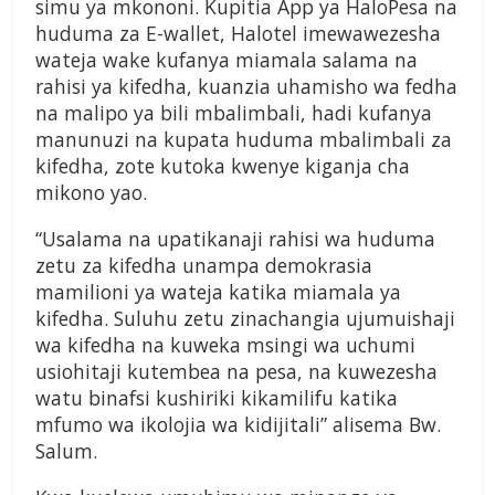
simu ya mkononi. Kupitia App ya HaloPesa na
huduma za E-wallet, Halotel imewawezesha
wateja wake kufanya miamala salama na
rahisi ya kifedha, kuanzia uhamisho wa fedha
na malipo ya bili mbalimbali, hadi kufanya
manunuzi na kupata huduma mbalimbali za
kifedha, zote kutoka kwenye kiganja cha
mikono yao.
“Usalama na upatikanaji rahisi wa huduma
zetu za kifedha unampa demokrasia
mamilioni ya wateja katika miamala ya
kifedha. Suluhu zetu zinachangia ujumuishaji
wa kifedha na kuweka msingi wa uchumi
usiohitaji kutembea na pesa, na kuwezesha
watu binafsi kushiriki kikamilifu katika
mfumo wa ikolojia wa kidijitali” alisema Bw.
Salum.