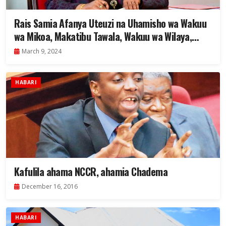
Rais Samia Afanya Uteuzi na Uhamisho wa Wakuu
wa Mikoa, Makatibu Tawala, Wakuu wa Wilaya,
Wakurugenzi na Mkurugenzi wa UDART
March 9, 2024
HABARI
Kafulila ahama NCCR, ahamia Chadema
December 16, 2016
HABARI