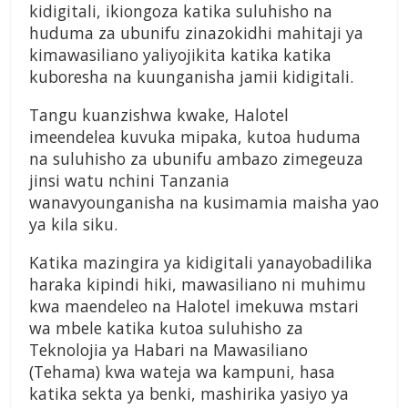
kidigitali, ikiongoza katika suluhisho na
huduma za ubunifu zinazokidhi mahitaji ya
kimawasiliano yaliyojikita katika katika
kuboresha na kuunganisha jamii kidigitali.
Tangu kuanzishwa kwake, Halotel
imeendelea kuvuka mipaka, kutoa huduma
na suluhisho za ubunifu ambazo zimegeuza
jinsi watu nchini Tanzania
wanavyounganisha na kusimamia maisha yao
ya kila siku.
Katika mazingira ya kidigitali yanayobadilika
haraka kipindi hiki, mawasiliano ni muhimu
kwa maendeleo na Halotel imekuwa mstari
wa mbele katika kutoa suluhisho za
Teknolojia ya Habari na Mawasiliano
(Tehama) kwa wateja wa kampuni, hasa
katika sekta ya benki, mashirika yasiyo ya