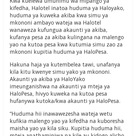
Kwa kuelewa umuhimu wa mipango ya
kifedha, Halotel inatoa huduma ya Haloyako,
huduma ya kuweka akiba kwa simu ya
mkononi ambayo wateja wa Halotel
wanaweza kufungua akaunti ya akiba,
kufanya pesa za akiba kulingana na malengo
yao na kutoa pesa kwa kutumia simu zao za
mkononi kupitia huduma ya HaloPesa.
Hakuna haja ya kutembelea tawi, unafanya
kila kitu kwenye simu yako ya mkononi.
Akaunti ya akiba ya HaloYako
imeunganishwa na akaunti ya mteja ya
HaloPesa, hivyo kuweka na kutoa pesa
hufanywa kutoka/kwa akaunti ya HaloPesa.
“Huduma hii inawawezesha wateja wetu
kufikia malengo yao ya kifedha na kuboresha
maisha yao ya kila siku. Kupitia huduma hii,
mteja anathaminiwa na kile au kidogo alicho