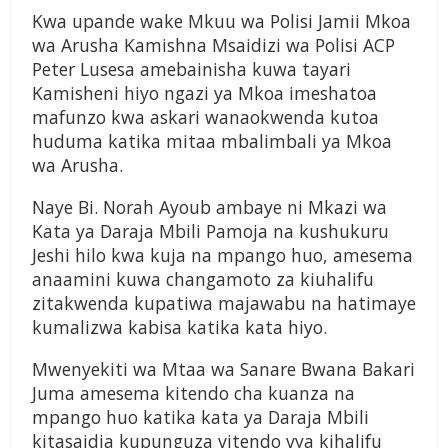
Kwa upande wake Mkuu wa Polisi Jamii Mkoa
wa Arusha Kamishna Msaidizi wa Polisi ACP
Peter Lusesa amebainisha kuwa tayari
Kamisheni hiyo ngazi ya Mkoa imeshatoa
mafunzo kwa askari wanaokwenda kutoa
huduma katika mitaa mbalimbali ya Mkoa
wa Arusha.
Naye Bi. Norah Ayoub ambaye ni Mkazi wa
Kata ya Daraja Mbili Pamoja na kushukuru
Jeshi hilo kwa kuja na mpango huo, amesema
anaamini kuwa changamoto za kiuhalifu
zitakwenda kupatiwa majawabu na hatimaye
kumalizwa kabisa katika kata hiyo.
Mwenyekiti wa Mtaa wa Sanare Bwana Bakari
Juma amesema kitendo cha kuanza na
mpango huo katika kata ya Daraja Mbili
kitasaidia kupunguza vitendo vya kihalifu