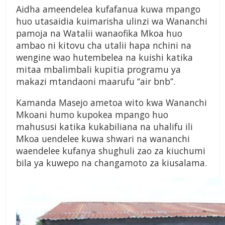
Aidha ameendelea kufafanua kuwa mpango
huo utasaidia kuimarisha ulinzi wa Wananchi
pamoja na Watalii wanaofika Mkoa huo
ambao ni kitovu cha utalii hapa nchini na
wengine wao hutembelea na kuishi katika
mitaa mbalimbali kupitia programu ya
makazi mtandaoni maarufu ‘‘air bnb’’.
Kamanda Masejo ametoa wito kwa Wananchi
Mkoani humo kupokea mpango huo
mahususi katika kukabiliana na uhalifu ili
Mkoa uendelee kuwa shwari na wananchi
waendelee kufanya shughuli zao za kiuchumi
bila ya kuwepo na changamoto za kiusalama.