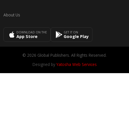
About Us
DOWNLOAD ON THE
GET IT ON
App Store
Google Play
© 2026 Global Publishers. All Rights Reserved.
Designed by
Yatosha Web Services