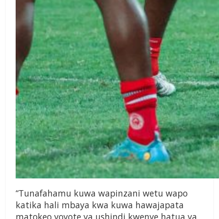
“Tunafahamu kuwa wapinzani wetu wapo
katika hali mbaya kwa kuwa hawajapata
matokeo yoyote ya ushindi kwenye hatua ya