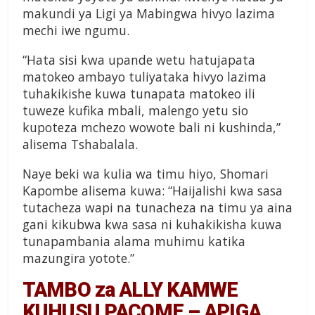
makundi ya Ligi ya Mabingwa hivyo lazima
mechi iwe ngumu.
“Hata sisi kwa upande wetu hatujapata
matokeo ambayo tuliyataka hivyo lazima
tuhakikishe kuwa tunapata matokeo ili
tuweze kufika mbali, malengo yetu sio
kupoteza mchezo wowote bali ni kushinda,”
alisema Tshabalala.
Naye beki wa kulia wa timu hiyo, Shomari
Kapombe alisema kuwa: “Haijalishi kwa sasa
tutacheza wapi na tunacheza na timu ya aina
gani kikubwa kwa sasa ni kuhakikisha kuwa
tunapambania alama muhimu katika
mazungira yotote.”
TAMBO za ALLY KAMWE
KUHUSU PACOME – APIGA