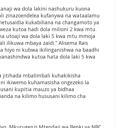
anaji wa dola lakini nashukuru kuona
li zinazoendelea kufanywa na wataalamu
metusaidia kukabiliana na changamoto ya
weza kutoa hadi dola milioni 2 kwa mtu
a utoaji wa dola laki 5 kwa mtu mmoja
i ilikuwa mbaya zaidi.’’ Alisema Rais
 hiyo ni kubwa ikilinganishwa na baadhi
yanashindwa kutoa hata dola laki 5 kwa
ya jitihada mbalimbali kuhakikisha
hini ikiwemo kuhamasisha ongezeko la
susani kupitia mauzo ya bidhaa
wanda na kilimo hususani kilimo cha
iyo, Mkurugenzi Mtendaji wa Benki ya NBC