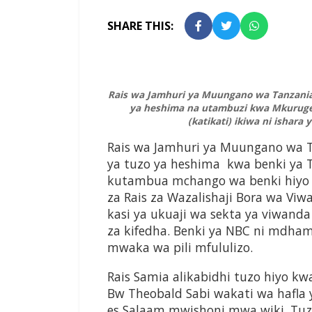
SHARE THIS:
Rais wa Jamhuri ya Muungano wa Tanzania 
ya heshima na utambuzi kwa Mkuruge
(katikati) ikiwa ni ishar
Rais wa Jamhuri ya Muungano wa 
ya tuzo ya heshima kwa benki ya Ta
kutambua mchango wa benki hiyo 
za Rais za Wazalishaji Bora wa V
kasi ya ukuaji wa sekta ya viwand
za kifedha. Benki ya NBC ni mdha
mwaka wa pili mfululizo.
Rais Samia alikabidhi tuzo hiyo k
Bw Theobald Sabi wakati wa hafla ya
es Salaam mwishoni mwa wiki. Tuz