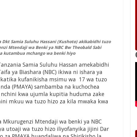
Dkt Samia Suluhu Hassani (Kushoto) akikabidhi tuzo
nzi Mtendaji wa Benki ya NBC Bw Theobald Sabi
a ya kutambua mchango wa benki hiyo
Tanzania Samia Suluhu Hassan amekabidhi
ifa ya Biashara (NBC) ikiwa ni ishara ya
katika kufanikisha msimu wa 17 wa tuzo
iwanda (PMAYA) sambamba na kuchochea
a nchini kwa ujumla kupitia huduma zake
mini mkuu wa tuzo hizo za kila mwaka kwa
wa Mkurugenzi Mtendaji wa benki ya NBC
 utoaji wa tuzo hizo iliyofanyika jijini Dar
o za PMAYA huandaliwa na Shirikisho la