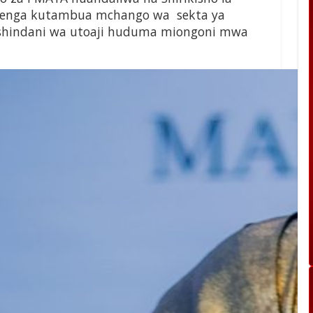
kilenga kutambua mchango wa sekta ya
shindani wa utoaji huduma miongoni mwa