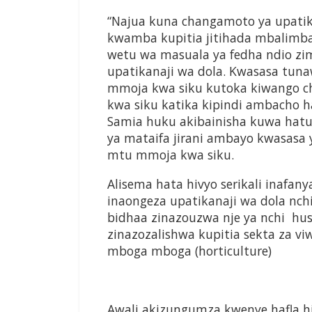
“Najua kuna changamoto ya upatik
kwamba kupitia jitihada mbalimba
wetu wa masuala ya fedha ndio zi
upatikanaji wa dola. Kwasasa tuna
mmoja kwa siku kutoka kiwango ch
kwa siku katika kipindi ambacho hal
Samia huku akibainisha kuwa hatua
ya mataifa jirani ambayo kwasasa 
mtu mmoja kwa siku.
Alisema hata hivyo serikali inafan
inaongeza upatikanaji wa dola nc
bidhaa zinazouzwa nje ya nchi hu
zinazozalishwa kupitia sekta za vi
mboga mboga (horticulture)
Awali akizungumza kwenye hafla h