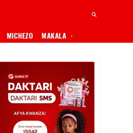
oggle Dropdown
Toggle Dropdown
MICHEZO
MAKALA