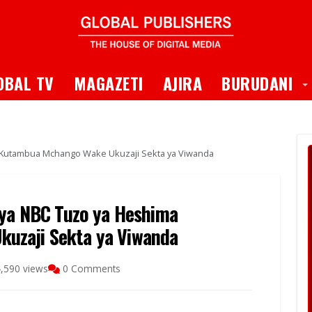
 Dropdown
T
OBAL TV
MAGAZETI
AJIRA
BURUDANI
a Kutambua Mchango Wake Ukuzaji Sekta ya Viwanda
 ya NBC Tuzo ya Heshima
uzaji Sekta ya Viwanda
,590 views
0 Comments