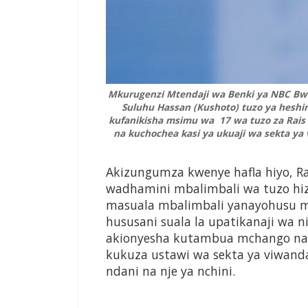
Mkurugenzi Mtendaji wa Benki ya NBC Bw T
Suluhu Hassan (Kushoto) tuzo ya hesh
kufanikisha msimu wa 17 wa tuzo za Rai
na kuchochea kasi ya ukuaji wa sekta ya
Akizungumza kwenye hafla hiyo, 
wadhamini mbalimbali wa tuzo hiz
masuala mbalimbali yanayohusu mu
hususani suala la upatikanaji wa 
akionyesha kutambua mchango na
kukuza ustawi wa sekta ya viwanda
ndani na nje ya nchini.