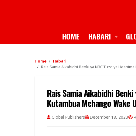
Toggle
HOME
HABARI
GL
Home
Habari
Rais Samia Aikabidhi Benki ya NBC Tuzo ya Heshim
Rais Samia Aikabidhi Benki
Kutambua Mchango Wake Uk
Global Publishers
December 18, 2023
4