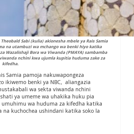
heobald Sabi (kulia) akionesha mbele ya Rais Samia
ima na utambuzi wa mchango wa benki hiyo katika
s za Wazalishaji Bora wa Viwanda (PMAYA) sambamba
 viwanda nchini kwa ujumla kupitia huduma zake za
kifedha.
Rais Samia pamoja nakuwapongeza
o ikiwemo benki ya NBC, aliangazia
stakabali wa sekta viwanda nchini
nishati ya umeme wa uhakika huku pia
 umuhimu wa huduma za kifedha katika
 na kuchochea ushindani katika soko la