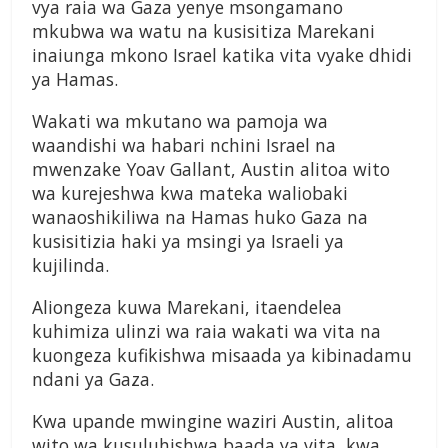
vya raia wa Gaza yenye msongamano
mkubwa wa watu na kusisitiza Marekani
inaiunga mkono Israel katika vita vyake dhidi
ya Hamas.
Wakati wa mkutano wa pamoja wa
waandishi wa habari nchini Israel na
mwenzake Yoav Gallant, Austin alitoa wito
wa kurejeshwa kwa mateka waliobaki
wanaoshikiliwa na Hamas huko Gaza na
kusisitizia haki ya msingi ya Israeli ya
kujilinda.
Aliongeza kuwa Marekani, itaendelea
kuhimiza ulinzi wa raia wakati wa vita na
kuongeza kufikishwa misaada ya kibinadamu
ndani ya Gaza.
Kwa upande mwingine waziri Austin, alitoa
wito wa kusuluhishwa baada ya vita, kwa