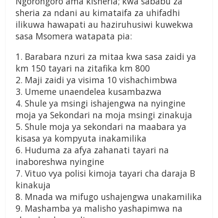
Ngorongoro ama kisheria; kwa sababu za
sheria za ndani au kimataifa za uhifadhi
ilikuwa hawapati au haziruhusiwi kuwekwa
sasa Msomera watapata pia:
1. Barabara nzuri za mitaa kwa sasa zaidi ya
km 150 tayari na zitafika km 800
2. Maji zaidi ya visima 10 vishachimbwa
3. Umeme unaendelea kusambazwa
4. Shule ya msingi ishajengwa na nyingine
moja ya Sekondari na moja msingi zinakuja
5. Shule moja ya sekondari na maabara ya
kisasa ya kompyuta inakamilika
6. Huduma za afya zahanati tayari na
inaboreshwa nyingine
7. Vituo vya polisi kimoja tayari cha daraja B
kinakuja
8. Mnada wa mifugo ushajengwa unakamilika
9. Mashamba ya malisho yashapimwa na