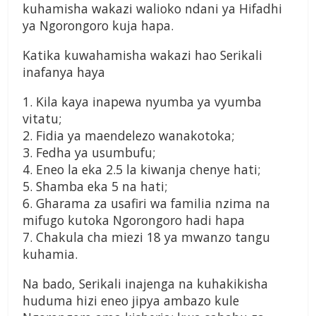
kuhamisha wakazi walioko ndani ya Hifadhi
ya Ngorongoro kuja hapa.
Katika kuwahamisha wakazi hao Serikali
inafanya haya
1. Kila kaya inapewa nyumba ya vyumba
vitatu;
2. Fidia ya maendelezo wanakotoka;
3. Fedha ya usumbufu;
4. Eneo la eka 2.5 la kiwanja chenye hati;
5. Shamba eka 5 na hati;
6. Gharama za usafiri wa familia nzima na
mifugo kutoka Ngorongoro hadi hapa
7. Chakula cha miezi 18 ya mwanzo tangu
kuhamia.
Na bado, Serikali inajenga na kuhakikisha
huduma hizi eneo jipya ambazo kule