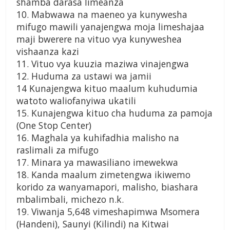
shamba darasa limeanza
10. Mabwawa na maeneo ya kunywesha
mifugo mawili yanajengwa moja limeshajaa
maji bwerere na vituo vya kunyweshea
vishaanza kazi
11. Vituo vya kuuzia maziwa vinajengwa
12. Huduma za ustawi wa jamii
14 Kunajengwa kituo maalum kuhudumia
watoto waliofanyiwa ukatili
15. Kunajengwa kituo cha huduma za pamoja
(One Stop Center)
16. Maghala ya kuhifadhia malisho na
raslimali za mifugo
17. Minara ya mawasiliano imewekwa
18. Kanda maalum zimetengwa ikiwemo
korido za wanyamapori, malisho, biashara
mbalimbali, michezo n.k.
19. Viwanja 5,648 vimeshapimwa Msomera
(Handeni), Saunyi (Kilindi) na Kitwai