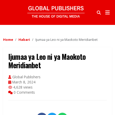
Home
Habari
Ijumaa ya Leo ni ya Maokoto Meridianbet
Ijumaa ya Leo ni ya Maokoto
Meridianbet
Global Publishers
March 8, 2024
4,628 views
0 Comments