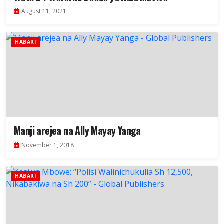
August 11, 2021
HABARI
Manji arejea na Ally Mayay Yanga
November 1, 2018
HABARI