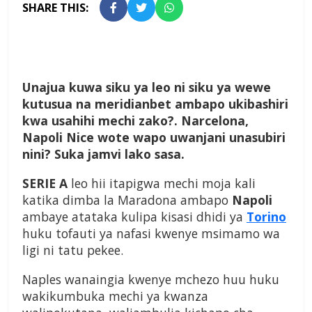
SHARE THIS:
Unajua kuwa siku ya leo ni siku ya wewe
kutusua na meridianbet ambapo ukibashiri
kwa usahihi mechi zako?. Narcelona,
Napoli Nice wote wapo uwanjani unasubiri
nini? Suka jamvi lako sasa.
SERIE A
leo hii itapigwa mechi moja kali
katika dimba la Maradona ambapo
Napoli
ambaye atataka kulipa kisasi dhidi ya
Torino
huku tofauti ya nafasi kwenye msimamo wa
ligi ni tatu pekee.
Naples wanaingia kwenye mchezo huu huku
wakikumbuka mechi ya kwanza