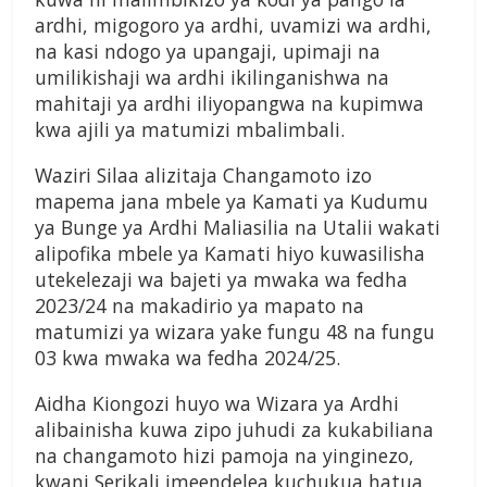
ardhi, migogoro ya ardhi, uvamizi wa ardhi,
na kasi ndogo ya upangaji, upimaji na
umilikishaji wa ardhi ikilinganishwa na
mahitaji ya ardhi iliyopangwa na kupimwa
kwa ajili ya matumizi mbalimbali.
Waziri Silaa alizitaja Changamoto izo
mapema jana mbele ya Kamati ya Kudumu
ya Bunge ya Ardhi Maliasilia na Utalii wakati
alipofika mbele ya Kamati hiyo kuwasilisha
utekelezaji wa bajeti ya mwaka wa fedha
2023/24 na makadirio ya mapato na
matumizi ya wizara yake fungu 48 na fungu
03 kwa mwaka wa fedha 2024/25.
Aidha Kiongozi huyo wa Wizara ya Ardhi
alibainisha kuwa zipo juhudi za kukabiliana
na changamoto hizi pamoja na yinginezo,
kwani Serikali imeendelea kuchukua hatua