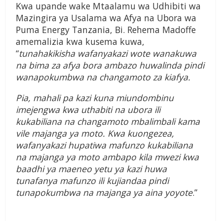
Kwa upande wake Mtaalamu wa Udhibiti wa
Mazingira ya Usalama wa Afya na Ubora wa
Puma Energy Tanzania, Bi. Rehema Madoffe
amemalizia kwa kusema kuwa,
“
tunahakikisha wafanyakazi wote wanakuwa
na bima za afya bora ambazo huwalinda pindi
wanapokumbwa na changamoto za kiafya.
Pia, mahali pa kazi kuna miundombinu
imejengwa kwa uthabiti na ubora ili
kukabiliana na changamoto mbalimbali kama
vile majanga ya moto. Kwa kuongezea,
wafanyakazi hupatiwa mafunzo kukabiliana
na majanga ya moto ambapo kila mwezi kwa
baadhi ya maeneo yetu ya kazi huwa
tunafanya mafunzo ili kujiandaa pindi
tunapokumbwa na majanga ya aina yoyote
.”