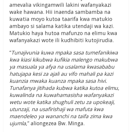
amevalia vikingamwili lakini wafanyakazi
wake hawana. Hii inaenda sambamba na
kuwatia moyo kutoa taarifa kwa matukio
ambayo si salama katika utendaji wa kazi.
Matukio haya hutoa mafunzo na elimu kwa
wafanyakazi wote ili kudhibiti kutojirudia.
“
Tunajivunia kuwa mpaka sasa tumefanikiwa
kwa kiasi kikubwa kufikia malengo makubwa
ya masuala ya afya na usalama kwasababu
hatujapa kesi za ajali au vifo mahali pa kazi
kuanzia mwaka kuanza mpaka sasa hivi.
Tunafanya jitihada kubwa katika kutoa elimu,
kuwalinda na kuwahamasisha wafanyakazi
wetu wote katika shughuli zetu za upokeaji,
utunzaji, na usafirishaji wa mafuta kwa
maendeleo ya wananchi na taifa zima kwa
ujumla
,” aliongezea Bw. Minga.