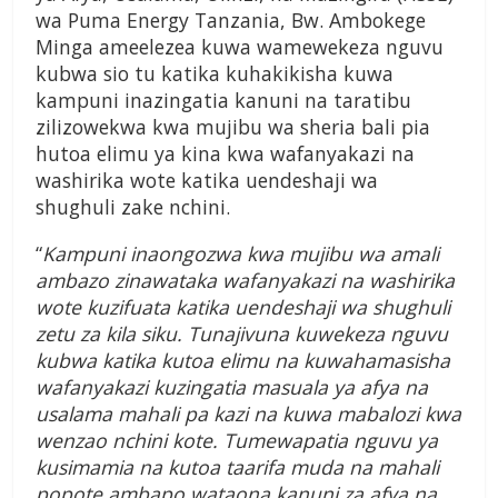
wa Puma Energy Tanzania, Bw. Ambokege
Minga ameelezea kuwa wamewekeza nguvu
kubwa sio tu katika kuhakikisha kuwa
kampuni inazingatia kanuni na taratibu
zilizowekwa kwa mujibu wa sheria bali pia
hutoa elimu ya kina kwa wafanyakazi na
washirika wote katika uendeshaji wa
shughuli zake nchini.
“
Kampuni inaongozwa kwa mujibu wa amali
ambazo zinawataka wafanyakazi na washirika
wote kuzifuata katika uendeshaji wa shughuli
zetu za kila siku. Tunajivuna kuwekeza nguvu
kubwa katika kutoa elimu na kuwahamasisha
wafanyakazi kuzingatia masuala ya afya na
usalama mahali pa kazi na kuwa mabalozi kwa
wenzao nchini kote. Tumewapatia nguvu ya
kusimamia na kutoa taarifa muda na mahali
popote ambapo wataona kanuni za afya na