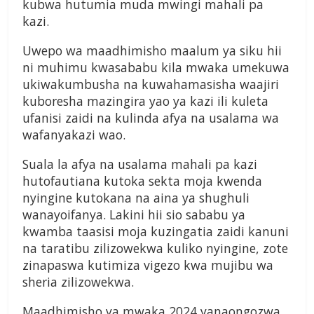
kubwa hutumia muda mwingi mahali pa
kazi.
Uwepo wa maadhimisho maalum ya siku hii
ni muhimu kwasababu kila mwaka umekuwa
ukiwakumbusha na kuwahamasisha waajiri
kuboresha mazingira yao ya kazi ili kuleta
ufanisi zaidi na kulinda afya na usalama wa
wafanyakazi wao.
Suala la afya na usalama mahali pa kazi
hutofautiana kutoka sekta moja kwenda
nyingine kutokana na aina ya shughuli
wanayoifanya. Lakini hii sio sababu ya
kwamba taasisi moja kuzingatia zaidi kanuni
na taratibu zilizowekwa kuliko nyingine, zote
zinapaswa kutimiza vigezo kwa mujibu wa
sheria zilizowekwa.
Maadhimisho ya mwaka 2024 yanaongozwa