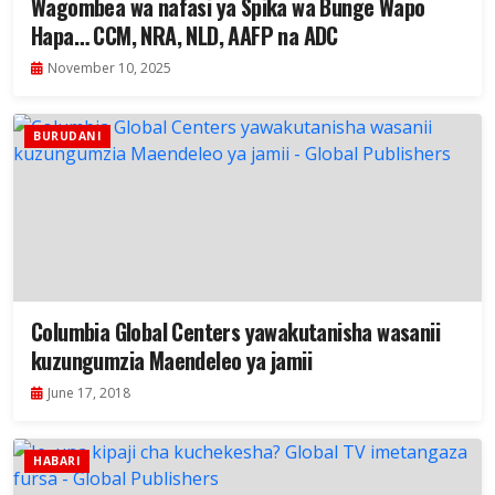
Wagombea wa nafasi ya Spika wa Bunge Wapo
Hapa… CCM, NRA, NLD, AAFP na ADC
November 10, 2025
BURUDANI
Columbia Global Centers yawakutanisha wasanii
kuzungumzia Maendeleo ya jamii
June 17, 2018
HABARI