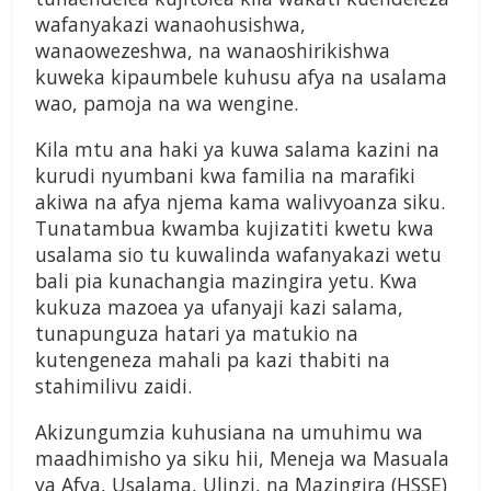
wafanyakazi wanaohusishwa,
wanaowezeshwa, na wanaoshirikishwa
kuweka kipaumbele kuhusu afya na usalama
wao, pamoja na wa wengine.
Kila mtu ana haki ya kuwa salama kazini na
kurudi nyumbani kwa familia na marafiki
akiwa na afya njema kama walivyoanza siku.
Tunatambua kwamba kujizatiti kwetu kwa
usalama sio tu kuwalinda wafanyakazi wetu
bali pia kunachangia mazingira yetu. Kwa
kukuza mazoea ya ufanyaji kazi salama,
tunapunguza hatari ya matukio na
kutengeneza mahali pa kazi thabiti na
stahimilivu zaidi.
Akizungumzia kuhusiana na umuhimu wa
maadhimisho ya siku hii, Meneja wa Masuala
ya Afya, Usalama, Ulinzi, na Mazingira (HSSE)