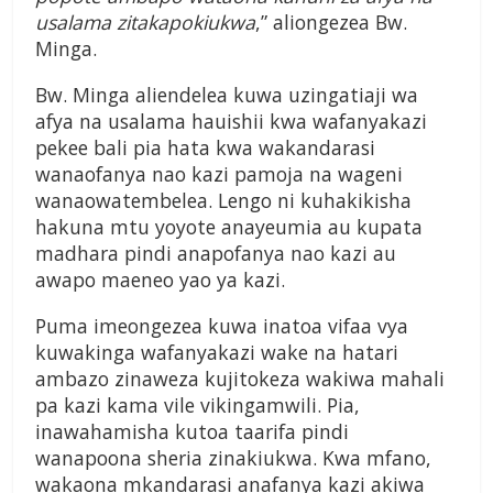
usalama zitakapokiukwa
,” aliongezea Bw.
Minga.
Bw. Minga aliendelea kuwa uzingatiaji wa
afya na usalama hauishii kwa wafanyakazi
pekee bali pia hata kwa wakandarasi
wanaofanya nao kazi pamoja na wageni
wanaowatembelea. Lengo ni kuhakikisha
hakuna mtu yoyote anayeumia au kupata
madhara pindi anapofanya nao kazi au
awapo maeneo yao ya kazi.
Puma imeongezea kuwa inatoa vifaa vya
kuwakinga wafanyakazi wake na hatari
ambazo zinaweza kujitokeza wakiwa mahali
pa kazi kama vile vikingamwili. Pia,
inawahamisha kutoa taarifa pindi
wanapoona sheria zinakiukwa. Kwa mfano,
wakaona mkandarasi anafanya kazi akiwa